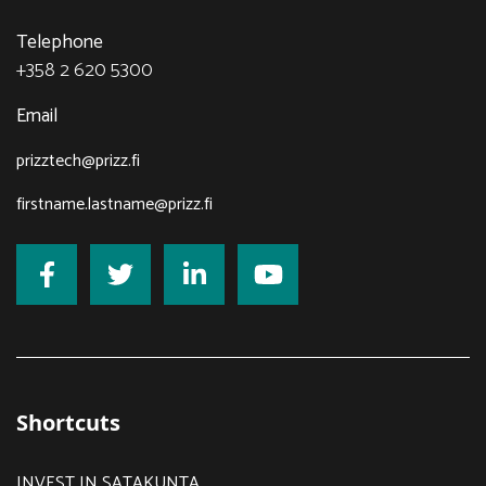
Telephone
+358 2 620 5300
Email
prizztech@prizz.fi
firstname.lastname@prizz.fi
Shortcuts
INVEST IN SATAKUNTA