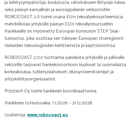
ja kehitysympäristöjä, koulutusta, rahoitukseen liittyvää tukea
sekä pääsyn kansallisiin ja eurooppalaisiin verkostoihin.
ROBOCOAST 2.0 toimii osana EU:n tekoälyekosysteemiä ja
mahdollistaa yrityksille pääsyn EU:n tekoälyresursseihin.
Hankkeelle on myönnetty Euroopan komission STEP Seal -
tunnustus, joka osoittaa sen tukevan Euroopan strategisesti
tärkeiden teknologioiden kehittämistä ja käyttöönottoa.
ROBOCOAST 2.0:n tuottamia palveluita yrityksille ja julkiselle
sektorille tarjoavat hankekonsortioon kuuluvat 14 suomalaista
korkeakoulua, tutkimuslaitokset, ekosysteemitoimijat ja
yrityskehitysorganisaatiot.
Prizztech Oy toimii hankkeen koordinaattorina.
Hankkeen toteutusaika: 1.1.2026 – 31.12.2028.
Lisätietoja:
www.robocoast.eu