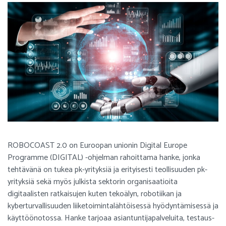
ROBOCOAST 2.0 on Euroopan unionin Digital Europe
Programme (DIGITAL) -ohjelman rahoittama hanke, jonka
tehtävänä on tukea pk-yrityksiä ja erityisesti teollisuuden pk-
yrityksiä sekä myös julkista sektorin organisaatioita
digitaalisten ratkaisujen kuten tekoälyn, robotiikan ja
kyberturvallisuuden liiketoimintalähtöisessä hyödyntämisessä ja
käyttöönotossa. Hanke tarjoaa asiantuntijapalveluita, testaus-