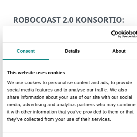
ROBOCOAST 2.0 KONSORTIO:
Prizztech Oy (koordinaattori)
Consent
Details
About
Satakunnan ammattikorkeakoulu
Tampereen yliopisto
This website uses cookies
Vaasan ammattikorkeakoulu
We use cookies to personalise content and ads, to provide
social media features and to analyse our traffic. We also
Yrkeshögskolan Novia
share information about your use of our site with our social
Vaasan yliopisto
media, advertising and analytics partners who may combine
it with other information that you’ve provided to them or that
Centria-ammattikorkeakoulu
they’ve collected from your use of their services.
Jyväskylän yliopisto