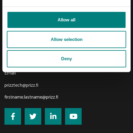
Pori Leijona
Yrjönkatu 6
Allow all
28100 Pori
Allow selection
Telephone
Deny
+358 2 620 5300
Email
prizztech@prizz.fi
firstname.lastname@prizz.fi