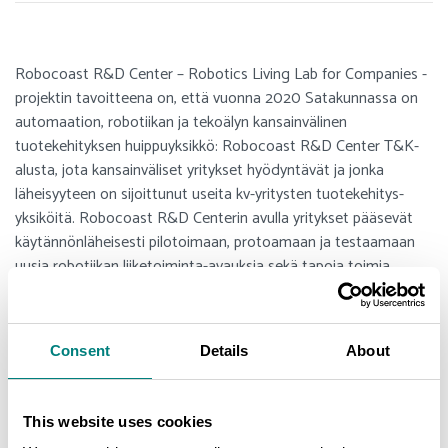
Robocoast R&D Center – Robotics Living Lab for Companies -
projektin tavoitteena on, että vuonna 2020 Satakunnassa on
automaation, robotiikan ja tekoälyn kansainvälinen
tuotekehityksen huippuyksikkö: Robocoast R&D Center T&K-
alusta, jota kansainväliset yritykset hyödyntävät ja jonka
läheisyyteen on sijoittunut useita kv-yritysten tuotekehitys-
yksiköitä. Robocoast R&D Centerin avulla yritykset pääsevät
käytännönläheisesti pilotoimaan, protoamaan ja testaamaan
uusia robotiikan liiketoiminta-avauksia sekä tapoja toimia
tehokkaammin ja laadukkaammin.
Robocoast R&D Center on globaalien yritysten näkökulmasta
Consent
Details
About
erityisen kiinnostava erityisesti siksi, että sen kautta
eurooppalaisilla yrityksillä on mahdollisuus päästä mukaan
Kiinan modernisaatioprojekteihin. Kiinalaisille yrityksille
This website uses cookies
Robocoast R&D Center on puolestaan väylä Euroopan