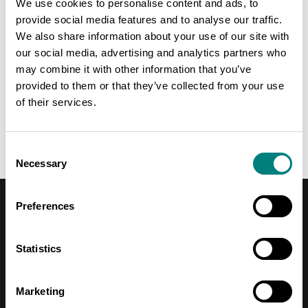
We use cookies to personalise content and ads, to
markkinoille ja kanava hankkia robotiikkaan ja tekoälyyn liittyvää
provide social media features and to analyse our traffic.
huippuosaamista niin Suomesta kuin Euroopasta.
We also share information about your use of our site with
our social media, advertising and analytics partners who
Hanke toteutetaan 13.4.2018 - 31.12.2020 ja sitä rahoittaa
may combine it with other information that you’ve
Satakuntaliitto EAKR-rahoituksella.
provided to them or that they’ve collected from your use
Lisätietoa
of their services.
Mikko Puputti
mikko.puputtiprizz.fi
Consent
Necessary
Selection
Preferences
Statistics
Contact Information
Marketing
Address