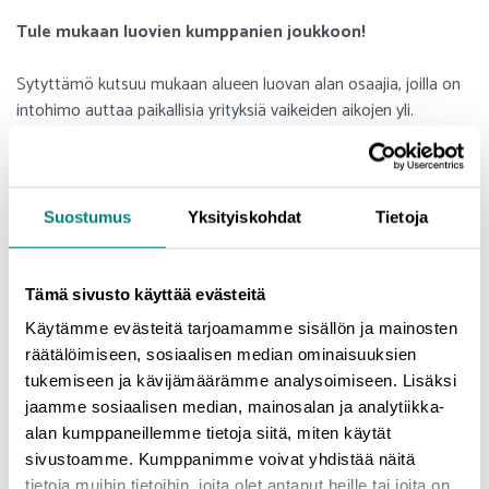
Tule mukaan luovien kumppanien joukkoon!
Sytyttämö kutsuu mukaan alueen luovan alan osaajia, joilla on
intohimo auttaa paikallisia yrityksiä vaikeiden aikojen yli.
– Jos on hallussa markkinointiviestinnän uusimmat temput sekä
kokemusta palvelujen muotoilusta ja brändin kehittämisestä,
kannattaa ehdottomasti hakea mukaan. Luoville toimistoille
Suostumus
Yksityiskohdat
Tietoja
maksetaan korvaus Sytyttämö-alustan kautta järjestetyistä
ideointisessioista, vinkkaa Hautamäki.
Tämä sivusto käyttää evästeitä
Sytyttämö-palvelu on konseptoitu Prizztechin ja Satakunnan
Käytämme evästeitä tarjoamamme sisällön ja mainosten
kauppakamarin i9 – Nine Elements of Innovation -hankkeessa.
räätälöimiseen, sosiaalisen median ominaisuuksien
Hanketta rahoittavat Satakuntaliitto EAKR-rahoituksella sekä
tukemiseen ja kävijämäärämme analysoimiseen. Lisäksi
Porin, Ulvilan, Harjavallan ja Kokemäen kaupungit.
jaamme sosiaalisen median, mainosalan ja analytiikka-
alan kumppaneillemme tietoja siitä, miten käytät
Mikä on Business Pori?
sivustoamme. Kumppanimme voivat yhdistää näitä
tietoja muihin tietoihin, joita olet antanut heille tai joita on