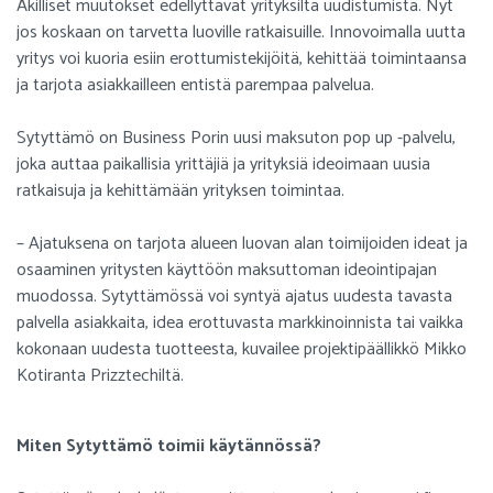
Äkilliset muutokset edellyttävät yrityksiltä uudistumista. Nyt
jos koskaan on tarvetta luoville ratkaisuille. Innovoimalla uutta
yritys voi kuoria esiin erottumistekijöitä, kehittää toimintaansa
ja tarjota asiakkailleen entistä parempaa palvelua.
Sytyttämö on Business Porin uusi maksuton pop up -palvelu,
joka auttaa paikallisia yrittäjiä ja yrityksiä ideoimaan uusia
ratkaisuja ja kehittämään yrityksen toimintaa.
– Ajatuksena on tarjota alueen luovan alan toimijoiden ideat ja
osaaminen yritysten käyttöön maksuttoman ideointipajan
muodossa. Sytyttämössä voi syntyä ajatus uudesta tavasta
palvella asiakkaita, idea erottuvasta markkinoinnista tai vaikka
kokonaan uudesta tuotteesta, kuvailee projektipäällikkö Mikko
Kotiranta Prizztechiltä.
Miten Sytyttämö toimii käytännössä?