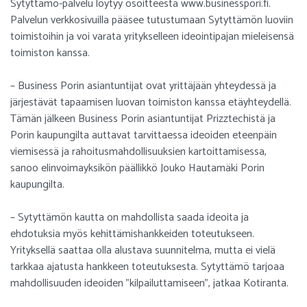
Sytyttämö-palvelu löytyy osoitteesta www.businesspori.fi.
Palvelun verkkosivuilla pääsee tutustumaan Sytyttämön luoviin
toimistoihin ja voi varata yritykselleen ideointipajan mieleisensä
toimiston kanssa.
– Business Porin asiantuntijat ovat yrittäjään yhteydessä ja
järjestävät tapaamisen luovan toimiston kanssa etäyhteydellä.
Tämän jälkeen Business Porin asiantuntijat Prizztechistä ja
Porin kaupungilta auttavat tarvittaessa ideoiden eteenpäin
viemisessä ja rahoitusmahdollisuuksien kartoittamisessa,
sanoo elinvoimayksikön päällikkö Jouko Hautamäki Porin
kaupungilta.
– Sytyttämön kautta on mahdollista saada ideoita ja
ehdotuksia myös kehittämishankkeiden toteutukseen.
Yrityksellä saattaa olla alustava suunnitelma, mutta ei vielä
tarkkaa ajatusta hankkeen toteutuksesta. Sytyttämö tarjoaa
mahdollisuuden ideoiden ”kilpailuttamiseen”, jatkaa Kotiranta.