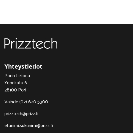
Yhteystiedot
Porin Leijona
Yrjönkatu 6
28100 Pori
Vaihde (02) 620 5300
prizztech@prizz.fi
etunimi.sukunimi@prizz.fi