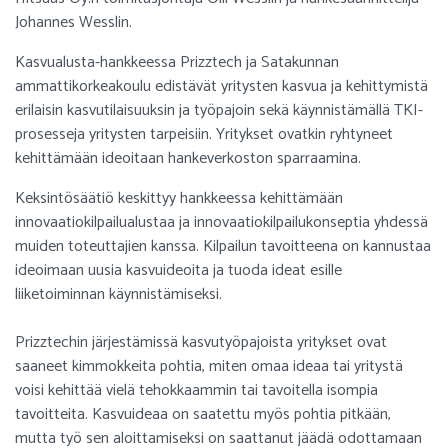
Johannes Wesslin.
Kasvualusta-hankkeessa Prizztech ja Satakunnan
ammattikorkeakoulu edistävät yritysten kasvua ja kehittymistä
erilaisin kasvutilaisuuksin ja työpajoin sekä käynnistämällä TKI-
prosesseja yritysten tarpeisiin. Yritykset ovatkin ryhtyneet
kehittämään ideoitaan hankeverkoston sparraamina.
Keksintösäätiö keskittyy hankkeessa kehittämään
innovaatiokilpailualustaa ja innovaatiokilpailukonseptia yhdessä
muiden toteuttajien kanssa. Kilpailun tavoitteena on kannustaa
ideoimaan uusia kasvuideoita ja tuoda ideat esille
liiketoiminnan käynnistämiseksi.
Prizztechin järjestämissä kasvutyöpajoista yritykset ovat
saaneet kimmokkeita pohtia, miten omaa ideaa tai yritystä
voisi kehittää vielä tehokkaammin tai tavoitella isompia
tavoitteita. Kasvuideaa on saatettu myös pohtia pitkään,
mutta työ sen aloittamiseksi on saattanut jäädä odottamaan