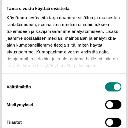
kyselyitä yrityksen kiertotaloustuotteista tulee myös
Tämä sivusto käyttää evästeitä
kansainvälisiltä asiakkailta. Ajatuksissa kyti idea siitä, pitäisikö
selvittää, löytyykö markkinoilta laajempaa kiinnostusta
Käytämme evästeitä tarjoamamme sisällön ja mainosten
yrityksen tuotteille.
räätälöimiseen, sosiaalisen median ominaisuuksien
– Osallistuttuani Kasvualustan Lean startup -työpajoihin päätin,
tukemiseen ja kävijämäärämme analysoimiseen. Lisäksi
etten enää lykkää asiaa eteenpäin ja käynnistin heti yrityksen
jaamme sosiaalisen median, mainosalan ja analytiikka-
kansainvälistymismahdollisuuksia selvittävän projektin.
alan kumppaneillemme tietoja siitä, miten käytät
sivustoamme. Kumppanimme voivat yhdistää näitä
Porin Levy ja Hitsaus Oy on juuri 70 vuotta täyttänyt
tietoja muihin tietoihin, joita olet antanut heille tai joita on
tilauskonepaja, jossa ollaan kasvuharppauksen kynnyksellä ja
kerätty, kun olet käyttänyt heidän palvelujaan.
investointipäätös on tehty, kertoo toimitusjohtaja
Olli
Wesslin.
Suostumuksen
– Uusi tuotantohalli löytyi naapuritontilta. Edessä on vielä
Välttämätön
valinta
paljon suunnittelutyötä tuotantolaitteiden hankintaan,
tuotannon suunnitteluun ja rekrytointeihin liittyen. Olemme
todella innoissamme rakentamassa yrityksen uutta vaihetta.
Mieltymykset
Tuotteita lähtee jatkossa maailmalle entistä isommalla
volyymillä ja uusien kumppanuuksien solmiminen mahdollistuu.
Tilastot