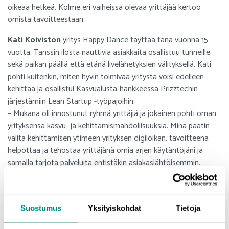
oikeaa hetkeä. Kolme eri vaiheissa olevaa yrittäjää kertoo
omista tavoitteestaan.
Kati Koiviston
yritys Happy Dance täyttää tänä vuonna 15
vuotta. Tanssin ilosta nauttivia asiakkaita osallistuu tunneille
sekä paikan päällä että etänä livelähetyksien välityksellä. Kati
pohti kuitenkin, miten hyvin toimivaa yritystä voisi edelleen
kehittää ja osallistui Kasvualusta-hankkeessa Prizztechin
järjestämiin Lean Startup -työpajoihin.
– Mukana oli innostunut ryhmä yrittäjiä ja jokainen pohti oman
yrityksensä kasvu- ja kehittämismahdollisuuksia. Minä päätin
valita kehittämisen ytimeen yrityksen digiloikan, tavoitteena
helpottaa ja tehostaa yrittäjänä omia arjen käytäntöjäni ja
samalla tarjota palveluita entistäkin asiakaslähtöisemmin.
Digiprojektin alkuun saattamiseksi sain myös SAMK:n
Kasvualusta -tiimiltä hyviä vinkkejä digitaalisuuden
kehittämiseen käytännössä.
Suostumus
Yksityiskohdat
Tietoja
Purkukolmio Oy:n
Niina Ala-Järvenpää
oli huomannut, että