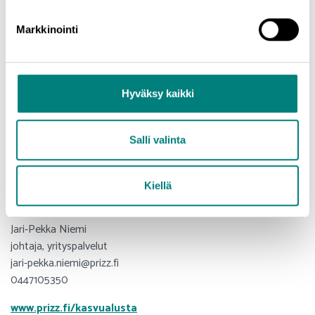
Kasvun rakentaminen edellyttää monien uusien selvitettävien
asioiden lisäksi myös rohkeutta viedä projektia eteenpäin.
Markkinointi
– Autamme ja sparraamme kasvukynnyksellä olevia yrityksiä
etenemään tavoitteiden saavuttamiseksi, lupaa
Jari-Pekka
Niemi
Prizztechistä.
Hyväksy kaikki
LISÄTIETOJA
Salli valinta
Marika Lähde
projektipäällikkö
marika.lahde@prizz.fi
Kiellä
044 7105314
Jari-Pekka Niemi
johtaja, yrityspalvelut
jari-pekka.niemi@prizz.fi
0447105350
www.prizz.fi/kasvualusta