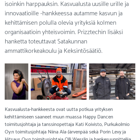
isoinkin harppauksin. Kasvualusta uusille urille ja
innovaatioille -hankkeessa autamme kasvun ja
kehittämisen polulla olevia yrityksiä kolmen
organisaatioin yhteisvoimin. Prizztechin lisäksi
hanketta toteuttavat Satakunnan
ammattikorkeakoulu ja Keksintösäätiö.
Kasvualusta-hankkeesta ovat uutta potkua yrityksen
kehittämiseen saaneet muun muassa Happy Dancen
toimitusjohtaja ja tanssinopettaja Kati Koivisto, Purkukolmio
Oy:n toimitusjohtaja Niina Ala-Järvenpää sekä Porin Levy ja
Hitsaus Oy:n toimitusjohtaja Olli Wesslin ja hankesuunnittelija