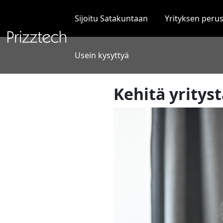
Siirry
sisältöön
Sijoitu Satakuntaan
Yrityksen peru
Usein kysyttyä
Kehitä yritys