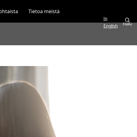
ohtaista
Tietoa meistä
In
Haku
English