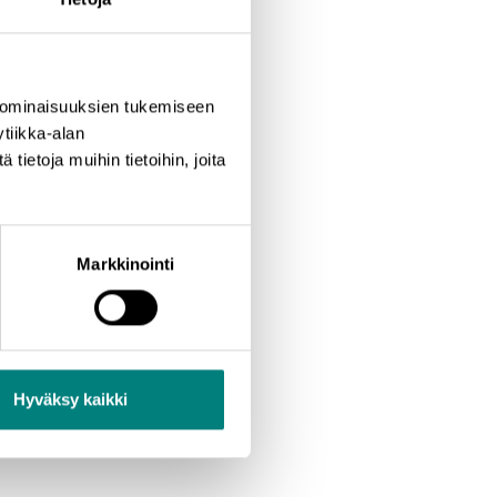
sellisuuteen. Mentorointi on
tä ja yrittäjää kehittymään ja
 ajalta. Tällä hetkellä mentoreita
 ominaisuuksien tukemiseen
tiikka-alan
ietoja muihin tietoihin, joita
mentorin, ota meihin rohkeasti
Markkinointi
Hyväksy kaikki