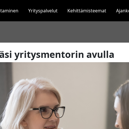
staminen
Yrityspalvelut
Kehittämisteemat
Ajank
täsi yritysmentorin avulla