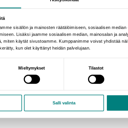
na. Mentorointi perustuu maksuttomuuteen, vapaaehtoisuuteen ja luottamuk
ista sekä hiljaisen tiedon siirtoa. Toiminnan päämääränä on auttaa yritys
itä
tech Oy:llä on kokemusta mentoriverkoston pyörittämisestä jo yli 10 vuoden
mme sisällön ja mainosten räätälöimiseen, sosiaalisen median
lijoita, yrityksiä ja yrittäjiä on ollut toiminnan aikana n. 300.
iseen. Lisäksi jaamme sosiaalisen median, mainosalan ja analy
, miten käytät sivustoamme. Kumppanimme voivat yhdistää näitä t
sää mentoreita verkostoomme. Yrittäjä, mikäli haluat itsellesi yritys
n kerätty, kun olet käyttänyt heidän palvelujaan.
n
Mieltymykset
Tilastot
Salli valinta