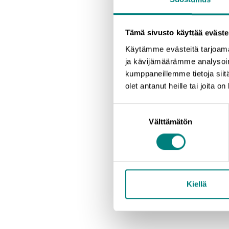
Yritysmentori toimii yrittäjän tuke
kokemuksen ja asiantuntemuksen jakam
Tämä sivusto käyttää eväste
pärjäämään liiketoiminnassaan. Prizz
Käytämme evästeitä tarjoama
meillä on yli 80 ja mentoroituja opiske
ja kävijämäärämme analysoim
kumppaneillemme tietoja siitä
Otamme enemmän kuin mielellämme li
olet antanut heille tai joita o
yhteyttä:
Suostumuksen
Palvelukoordinaattori Ilona Wessma
Välttämätön
valinta
puh. 044 978 6280
ilona.wessman@prizz.fi
Yritysasiamies Pekka Virtanen
puh. 044 710 5453
Kiellä
pekka.virtanen@prizz.f