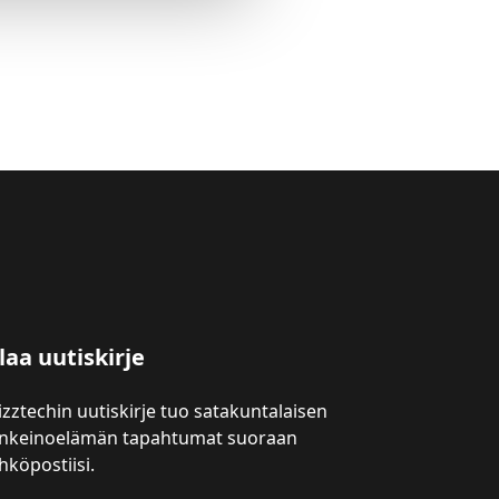
laa uutiskirje
izztechin uutiskirje tuo satakuntalaisen
inkeinoelämän tapahtumat suoraan
hköpostiisi.