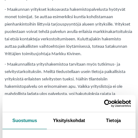
- Maakunnan yritykset kokoavasta hakemistopalvelusta hyötyvät
monet toimijat. Se auttaa esimerkiksi kuntia kohdistamaan
pienhankintoihin liittyviä tarjouspyyntöjä alueen yrityksille. Yritykset
puolestaan voivat tehdä palvelun avulla erilaisia markkinakartoituksia
tai etsiä kontakteja verkostoitumiseen. Kuluttajiakin hakemisto
auttaa paikallisten vaihtoehtojen löytämisessä, toteaa Satakunnan
Yrittäjien toimitusjohtaja Markku Kivinen.
- Maakunnallista yrityshakemistoa tarvitaan myös tutkimus- ja
selvitystarkoituksiin. Meiltä tiedustellaan usein tietoja paikallisista
yrityksistä erilaisten selvitysten tueksi. Näihin tilanteisiin
hakemistopalvelu on erinomainen apu. Vaikka yrityslistoja ei ole
mahdollista ladata ulos palvelusta, voi hakutuloksia rajata ja
tarkastella monella tavalla ja porautua yhteenvedoista
yksityiskohtaisempiin tietoihin, kertoo Jari-Pekka Niemi Prizztechistä.
Suostumus
Yksityiskohdat
Tietoja
Yritystietoja ylläpidetään yhteistyöllä