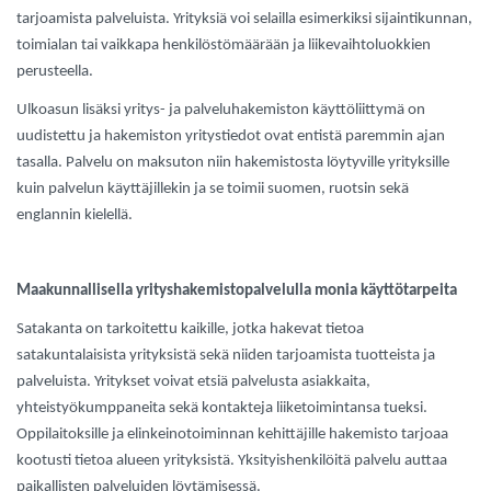
tarjoamista palveluista. Yrityksiä voi selailla esimerkiksi sijaintikunnan,
toimialan tai vaikkapa henkilöstömäärään ja liikevaihtoluokkien
perusteella.
Ulkoasun lisäksi yritys- ja palveluhakemiston käyttöliittymä on
uudistettu ja hakemiston yritystiedot ovat entistä paremmin ajan
tasalla. Palvelu on maksuton niin hakemistosta löytyville yrityksille
kuin palvelun käyttäjillekin ja se toimii suomen, ruotsin sekä
englannin kielellä.
Maakunnallisella yrityshakemistopalvelulla monia käyttötarpeita
Satakanta on tarkoitettu kaikille, jotka hakevat tietoa
satakuntalaisista yrityksistä sekä niiden tarjoamista tuotteista ja
palveluista. Yritykset voivat etsiä palvelusta asiakkaita,
yhteistyökumppaneita sekä kontakteja liiketoimintansa tueksi.
Oppilaitoksille ja elinkeinotoiminnan kehittäjille hakemisto tarjoaa
kootusti tietoa alueen yrityksistä. Yksityishenkilöitä palvelu auttaa
paikallisten palveluiden löytämisessä.