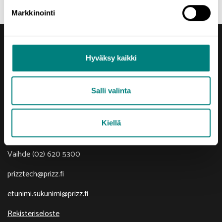
Markkinointi
Hyväksy kaikki
Salli valinta
Yhteystiedot
Porin Leijona
Yrjönkatu 6
Kiellä
28100 Pori
Vaihde (02) 620 5300
prizztech@prizz.fi
etunimi.sukunimi@prizz.fi
Rekisteriseloste