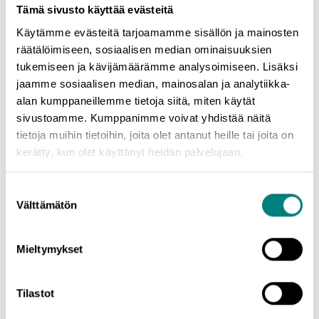
Uuden Satakanta yritys- ja palveluhakemiston tarjoavat
Tämä sivusto käyttää evästeitä
maakunnalliset toimijat Prizztech Oy, Satakunnan Yrittäjät,
Käytämme evästeitä tarjoamamme sisällön ja mainosten
Satakuntaliitto sekä Porin, Rauman, Kankaanpään, Kokemäen, Ulvilan
räätälöimiseen, sosiaalisen median ominaisuuksien
ja Harjavallan kaupungit. Yritystietoja päivitetään niin
tukemiseen ja kävijämäärämme analysoimiseen. Lisäksi
palveluntarjoajien toimesta kuin vuosittain hankittavan
jaamme sosiaalisen median, mainosalan ja analytiikka-
yritysrekisterin avulla. Myös yritysten on mahdollista ilmoittaa
alan kumppaneillemme tietoja siitä, miten käytät
tietojensa muutoksista tai täydennyksistä. Tämä onnistuu kätevästi
sivustoamme. Kumppanimme voivat yhdistää näitä
palvelun kautta.
tietoja muihin tietoihin, joita olet antanut heille tai joita on
kerätty, kun olet käyttänyt heidän palvelujaan.
- Kannustamme yrityksiä pitämään tietonsa ajan tasalla ja tarvittaessa
ilmoittamaan meille muutoksista ja täydennyksistä. Sitä paremmin
yritys löytyy palvelusta, mitä kattavammin yrityksestä on tietoja
Suostumuksen
tarjolla, kertoo Rauman kaupungin yritysasiantuntija Mirja Kotiranta.
Välttämätön
valinta
Mieltymykset
Lisätiedot:
Jari-Pekka Niemi, Prizztech Oy
Tilastot
jari-pekka.niemi@prizz.fi
044 710 5350