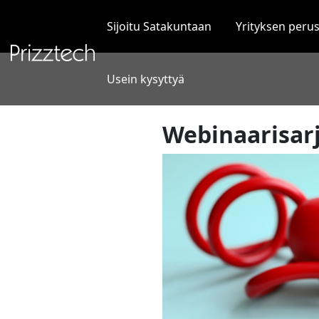
Siirry
sisältöön
Sijoitu Satakuntaan
Yrityksen peru
Usein kysyttyä
Webinaarisarj