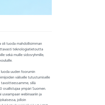
a oli tuoda mahdollisimman
ettavasti teknologiatietoutta
oille sekä muille sidosryhmille,
ouluille.
e luoda uuden foorumin
imijoiden väliselle tutustumiselle
 tavoitteessamme, sillä
50 osallistujaa ympäri Suomen.
tui useampaan webinaariin ja
kaisessa, jolloin