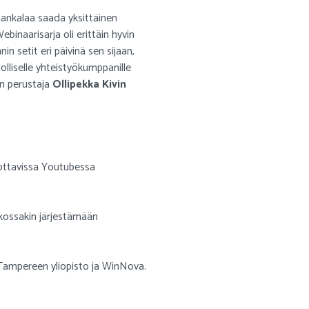
a hankalaa saada yksittäinen
binaarisarja oli erittäin hyvin
in setit eri päivinä sen sijaan,
lliselle yhteistyökumppanille
n perustaja
Ollipekka Kivin
ottavissa Youtubessa
tkossakin järjestämään
Tampereen yliopisto ja WinNova.