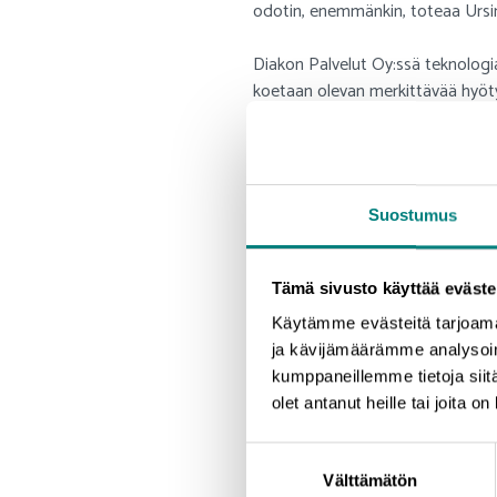
odotin, enemmänkin, toteaa Ursin
Diakon Palvelut Oy:ssä teknolog
koetaan olevan merkittävää hyöt
- Oli erittäin mielenkiintoista kuu
tarkoitus ottaa käyttöön uudenlai
kanssa. Tätä työtä olemme jo tehn
Suostumus
hyvän yleiskuvan markkinoilla ol
alan toimijoihin, kun olemme kuull
viemään omaa digitaalista kehit
Tämä sivusto käyttää eväste
Käytämme evästeitä tarjoama
Webinaarit toimivat tehokkaa
ja kävijämäärämme analysoim
kumppaneillemme tietoja siitä
Hyvinvointi- ja terveysteknologiay
olet antanut heille tai joita o
terveysalan toimijoiden sekä pot
Suostumuksen
- Webinaarisarja oli ehdottomas
Välttämätön
valinta
startupin on vaikeaa ja kallista t