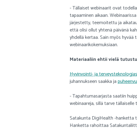
- Tällaiset webinaarit ovat todella
tapaaminen aikaan. Webinaarissa ol
järjestetty, teemoitettu ja aikatau
että olisi ollut yhtenä päivänä k
yhdellä kertaa. Sain myös hyvää 
webinaarikokemuksiaan.
Materiaaliin ehtii vielä tutust
Hyvinvointi- ja terveysteknologias
juhannukseen saakka ja
puheenvu
- Tapahtumasarjasta saatiin huippu
webinaareja, sillä tarve tällaisell
Satakunta DigiHealth -hanketta 
Hanketta rahoittaa Satakuntaliitt