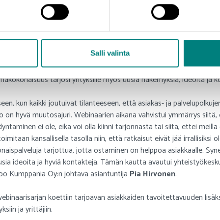
 relevantti kuulijakunta minimipanostuksella (ei matkoja, majoituksia, 
ysten edustus oli niin hyvä ja kattava, tapahtuma houkutteli runsaasti
tykset. Webinaarimuoto mahdollisti myös sen, että asiakkaat, jotka ei
heitä kiinnostavan esityksen työpäivän keskellä. Toivoisin webinaareil
Salli valinta
yttää Onervan toimitusjohtaja ja perustaja
Ville Niemijärvi
.
makokonaisuus tarjosi yrityksille myös uusia näkemyksiä, ideoita ja 
en, kun kaikki joutuivat tilanteeseen, että asiakas- ja palvelupolkujen
n hyvä muutosajuri. Webinaarien aikana vahvistui ymmärrys siitä, ett
äminen ei ole, eikä voi olla kiinni tarjonnasta tai siitä, ettei meillä
mitaan kansallisella tasolla niin, että ratkaisut eivät jää irrallisiksi 
naispalveluja tarjottua, jotta ostaminen on helppoa asiakkaalle. Sy
ia ideoita ja hyviä kontakteja. Tämän kautta avautui yhteistyökesku
anoo Kumppania Oy:n johtava asiantuntija
Pia Hirvonen
.
ebinaarisarjan koettiin tarjoavan asiakkaiden tavoitettavuuden lisä
siin ja yrittäjiin.