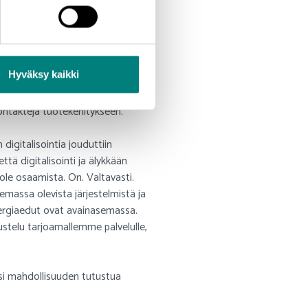
menetettyjä työpäiviä, kalliita
 yleisöä ja heidän oli helppo
vät käy messuilla, pystyivät käydä
le jatkoa, voisi olla
Hyväksy kaikki
kontakteja tuotekehitykseen.
 digitalisointia jouduttiin
ä digitalisointi ja älykkään
 ole osaamista. On. Valtavasti.
olemassa olevista järjestelmistä ja
nergiaedut ovat avainasemassa.
stelu tarjoamallemme palvelulle,
ksi mahdollisuuden tutustua