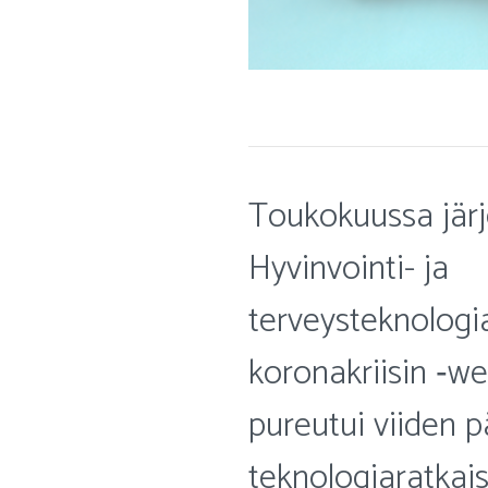
Toukokuussa järj
Hyvinvointi- ja
terveysteknologi
koronakriisin ‑we
pureutui viiden p
teknologiaratkais