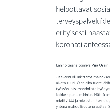
helpottavat sosiaa
terveyspalveluid
erityisesti haast
koronatilanteess
Lähihoitajana toimiva
Piia Ursin
- Kaverini oli linkittänyt mainoks
aikatauluuni. Olen aika tuore lähi
työssäni olisi mahdollista hyödyn
kaikkein paras mihinkin. Näistä a
mietityttää ja mielestäni teknolog
yhtenä mahdollisuutena auttaa. S