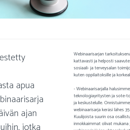
estetty
Webinaarisarjan tarkoituksen
kattavasti ja helposti saavut
sosiaali- ja terveysalan toimij
kuten oppilaitoksille ja korkeak
asta apua
- Webinaarisarjalla halusimm
binaarisarja
teknologiayritysten ja sote-to
ja keskustelulle. Onnistuimme
äivän ajan
webinaarisarja keräsi lähes 3
Kuulijoista suurin osa osallis
uihin, jotka
innokkaimmat olivat mukana jo