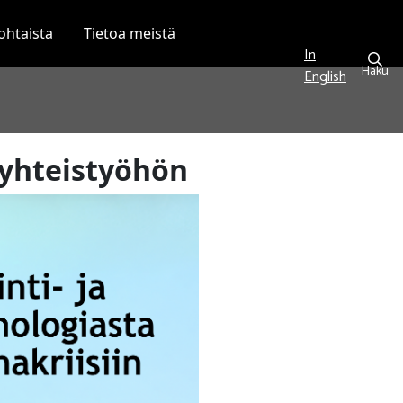
ohtaista
Tietoa meistä
In
Haku
English
 yhteistyöhön