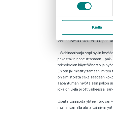
webinaarisarjassa tavoitettiin iso,
messustandeja jne.). Ja koska yrit
poimia itselleen kiinnostavat esi
katsomassa vaikka juuri sen yhden 
Kiellä
ehdottomasti joka vuotinen, kite
Virtuaalisesti toteutettu tapahtu
- Webinaarisarja sopi hyvin kevääse
pakostakin nopeuttamaan – pakko o
teknologian käyttöönotto ja hyödynt
Eniten jäi mietityttämään, miten toi
ohjelmistoista sekä saadaan koko
Tapahtuman myötä sain paljon uus
joka on vielä pilottivaiheessa, s
Useita toimijoita yhteen tuovan w
muihin samalla alalla toimiviin yrityk