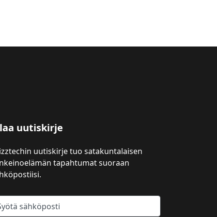
laa uutiskirje
izztechin uutiskirje tuo satakuntalaisen
inkeinoelämän tapahtumat suoraan
hköpostiisi.