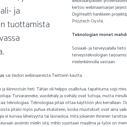
webinaaripäivien yhteenlasket
li- ja
kertoo webinaarisarjan järjes
DigiHealth hankkeen projekti
en tuottamista
Prizztech Oy:stä.
avassa
Teknologian monet mahdo
a.
Sosiaali- ja terveysalalla tieto
terveysteknologian tarjoamist
mielenkiinnolla vastaan.
ius
sai tiedon webinaareista Twitterin kautta.
en ja kiinnostuin heti. Tähän oli helppo osallistua, tapahtuma sopi mi
hoitaja. Turvaranneke, vuodehäly ja ovihäly ovat tuttuja, mutta minulle
tää teknologiaa. Teknologiaa pitää ottaa käyttöön yksi kerrallaan. On
sioista pitäisi myös puhua etukäteen, koska muutokset ovat aina vaik
ia ei korvaa läheisyyttä tai läsnäoloa, mitä jokainen ihminen tarvits
euraan avoimin mielin sitä, mihin suuntaan maailma ja työni on meno