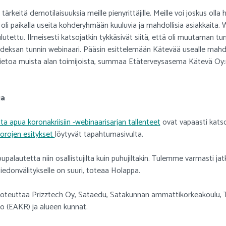
 tärkeitä demotilaisuuksia meille pienyrittäjille. Meille voi joskus oll
i paikalla useita kohderyhmään kuuluvia ja mahdollisia asiakkaita. We
lutettu. Ilmeisesti katsojatkin tykkäsivät siitä, että oli muutaman tunn
ahdeksan tunnin webinaari. Pääsin esittelemään Kätevää usealle mahdo
tietoa muista alan toimijoista, summaa Etäterveysasema Kätevä Oy:
ua
ta apua koronakriisiin -webinaarisarjan tallenteet
ovat vapaasti kats
orojen esitykset
löytyvät tapahtumasivulta.
palautetta niin osallistujilta kuin puhujiltakin. Tulemme varmasti ja
e tiedonvälitykselle on suuri, toteaa Holappa.
toteuttaa Prizztech Oy, Sataedu, Satakunnan ammattikorkeakoulu, 
o (EAKR) ja alueen kunnat.