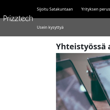
Siirry
sisältöön
Sijoitu Satakuntaan
Yrityksen peru
Usein kysyttyä
Yhteistyössä 