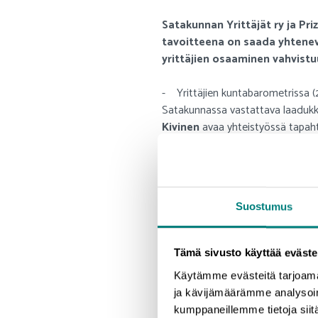
Satakunnan Yrittäjät ry ja Pr
tavoitteena on saada yhtenev
yrittäjien osaaminen vahvistu
- Yrittäjien kuntabarometrissa (2
Satakunnassa vastattava laadukkail
Kivinen
avaa yhteistyössä tapaht
Prizztechillä on vahva kokemus ja
neuvonta on osa yrittäjyyttä edistä
- Toimivat ja menestyvät yritykset
Suostumus
On toki oltava jo toimivien ja kas
neuvontaan, Prizztechin palveluj
Tämä sivusto käyttää eväste
Kunnilta toivotaan vi
Käytämme evästeitä tarjoama
Kun Satakuntaan saadaan yhtenevät
ja kävijämäärämme analysoim
yrityskannalle. Tämä tarkoittaa 
kumppaneillemme tietoja siitä