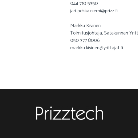
044 710 5350
jari-pekka.niemi@prizz.fi
Markku Kivinen
Toimitusjohtaja, Satakunnan Yritt
050 377 8006
markku.kivinen@yrittajat.fi