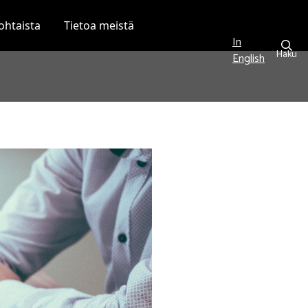
ohtaista
Tietoa meistä
In
Haku
English