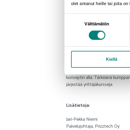
- Prizztech tuottaa palvelua jo 
olet antanut heille tai joita o
mahdollistaa sen, että osaamise
käyttöön, Jari-Pekka Niemi toteaa
Suostumuksen
Välttämätön
valinta
- Yhtenevät palvelut tarkoittavat
verotuloja, mutta ovat myös alu
yhdessä Satakunnasta yrittäjyysm
Uudessa toimintamallissa Prizztec
Kiellä
tarjotaan Satakunnan Yrittäjien 
Keskustelut kuntien kanssa on jo 
konseptin alla. Tärkeänä kumppan
järjestää yrittäjäkursseja.
Lisätietoja:
Jari-Pekka Niemi
Palvelujohtaja, Prizztech Oy