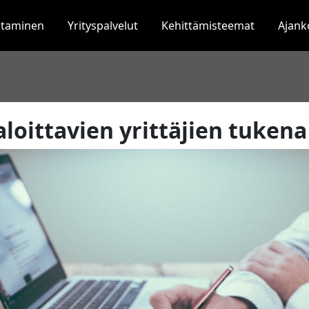
staminen
Yrityspalvelut
Kehittämisteemat
Ajank
aloittavien yrittäjien tukena