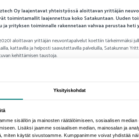
izztech Oy laajentavat yhteistyössä aloittavan yrittäjän neuv
ät toimintamallit laajennettua koko Satakuntaan. Uuden toi
u ja yrityksen toiminnalle rakennetaan vahvaa perustaa heti 
020) aloittavan yrittäjän neuvontapalvelut koettiin tärkeimmäksi julk
la, kattavilla ja helposti saavutettavilla palveluilla, Satakunnan Yrit
uvan kehittämisen taustoja.
 monipuolinen osaaminen aloittavien yrittäjien neuvonnasta sopimusk
vää ja yrityksille suunnattuja elinkaaripalveluja.
 ovat kunnille ja kaupungeille tärkeitä. Tässä ajassa, jota nyt elämm
Yksityiskohdat
vua hakevien yritysten tukena, mutta erityisesti juuri nyt on tärkeää p
ohtaja
Jari-Pekka Niemi
valottaa palvelumallin tärkeyttä.
itä
hreää valoa
mme sisällön ja mainosten räätälöimiseen, sosiaalisen median
 ja konseptoidut aloittavan yrittäjän neuvontapalvelut, luo se pohj
iseen. Lisäksi jaamme sosiaalisen median, mainosalan ja analy
tietenkin myös kuntien ja kaupunkien, mutta myös koko maakunnan h
, miten käytät sivustoamme. Kumppanimme voivat yhdistää näitä t