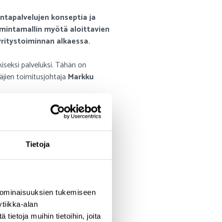
ontapalvelujen konseptia ja
mintamallin myötä aloittavien
yritystoiminnan alkaessa.
iseksi palveluksi. Tähän on
täjien toimitusjohtaja
Markku
unnissaan. Aloittavan yrittäjän
e, vielä entistäkin tärkeämpiä.
Tietoja
anostaa aloittavien yrittäjien
 ominaisuuksien tukemiseen
aa alueen elinvoimaiselle
tiikka-alan
oukuttelevuuden lisääntymistä.
ietoja muihin tietoihin, joita