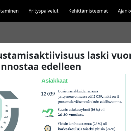
staminen
Yrityspalvelut
Kehittämisteemat
Ajank
ustamisaktiivisuus laski vuo
iinnostaa edelleen