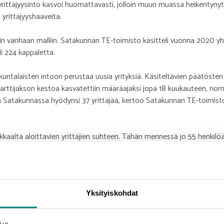
ittäjyysinto kasvoi huomattavasti, jolloin muun muassa heikentynyt 
yrittäjyyshaaveita.
n vanhaan malliin. Satakunnan TE-toimisto käsitteli vuonna 2020 yh
li 224 kappaletta.
akuntalaisten intoon perustaa uusia yrityksiä. Käsiteltävien päätöst
rttijakson kestoa kasvatettiin määräajaksi jopa 18 kuukauteen, norm
a Satakunnassa hyödynsi 37 yrittäjää, kertoo Satakunnan TE-toimisto
kkaalta aloittavien yrittäjien suhteen. Tähän mennessä jo 55 henkil
uden yritystoiminnan.
ter Satakunta palvelee yhdeksän kunnan
Yksityiskohdat
nta Satakunnassa ja Porin seudulla on lähtenyt hyvin käyntiin. Uus
rikarvia, Nakkila ja Pomarkku. Vanhoista Enter-asiakkaista mukana ja
kaikki muut paitsi Harjavalta ovat mukana myös
työllisyyden kuntakoke