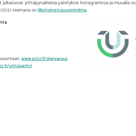
ulkaisevat yrittäjyysaiheisia päivityksiä Instagramissa ja muualla s
 12/2021 teemana on
liiketoimintasuunnitelma
.
nta
neuvontaan:
www.prizz.fi/ajanvaraus
z.fi/yrittajainfot