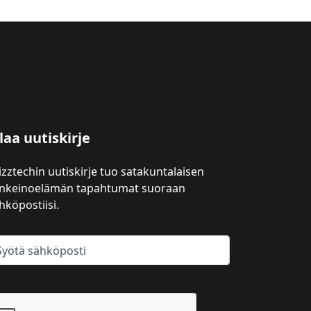
laa uutiskirje
izztechin uutiskirje tuo satakuntalaisen
inkeinoelämän tapahtumat suoraan
hköpostiisi.