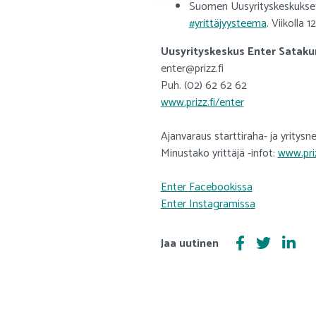
Suomen Uusyrityskeskukset j
#yrittäjyysteema
. Viikolla
Uusyrityskeskus Enter Sataku
enter@prizz.fi
Puh. (02) 62 62 62
www.prizz.fi/enter
Ajanvaraus starttiraha- ja yritys
Minustako yrittäjä -infot:
www.priz
Enter Facebookissa
Enter Instagramissa
Jaa uutinen