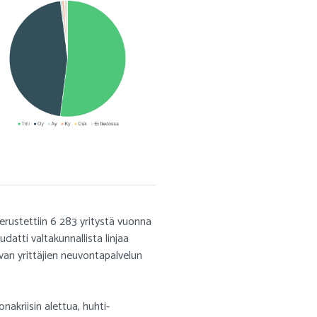
rustettiin 6 283 yritystä vuonna
atti valtakunnallista linjaa
avan yrittäjien neuvontapalvelun
akriisin alettua, huhti-