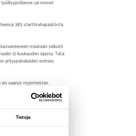
työllisyystilanne sai monet
teensä 383 starttirahapäätöstä.
en kasvaneeseen määrään vaikutti
aalin 12 kuukauden sijasta. Tätä
n yrityspalveluiden esimies
öä on saanut myönteisten
 alueella
Tietoja
ina palvelualueina ovat mukaan
tkavat edelleen Harjavalta,
ilussa
.