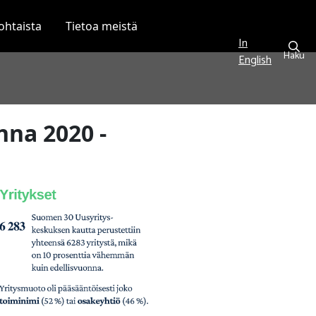
ohtaista
Tietoa meistä
In
Haku
English
nna 2020 -