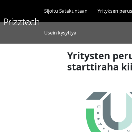
Siirry
sisältöön
Sijoitu Satakuntaan
Yrityksen peru
Usein kysyttyä
Yritysten per
starttiraha k