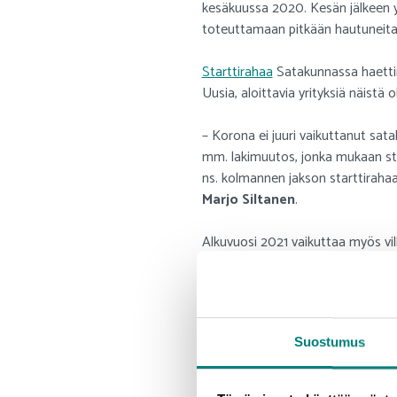
kesäkuussa 2020. Kesän jälkeen yr
toteuttamaan pitkään hautuneita 
Starttirahaa
Satakunnassa haettii
Uusia, aloittavia yrityksiä näistä o
– Korona ei juuri vaikuttanut sat
mm. lakimuutos, jonka mukaan sta
ns. kolmannen jakson starttiraha
Marjo Siltanen
.
Alkuvuosi 2021 vaikuttaa myös vil
starttipäätöksen aloittaessaan u
Uusyrityskeskus En
Suostumus
Vuoden 2021 Uusyrityskeskustoimi
lähteneet Eurajoki, Huittinen, Me
Kokemäki, Pori ja Ulvila, joista 