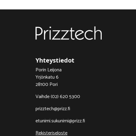
Yhteystiedot
Porin Leijona
Yrjönkatu 6
28100 Pori
Vaihde (02) 620 5300
prizztech@prizz.fi
etunimi.sukunimi@prizz.fi
Rekisteriseloste