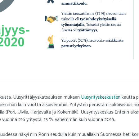
kusta. Uusyrittäjyyskatsauksen mukaan
Uusyrityskeskusten
kautta pe
emmän kuin vuotta aikaisemmin. Yritysten perustamisaktiivisuus noud
a (Pori, Ulvila, Harjavalta ja Kokemäki). Uusyrityskeskus Enterin alk
ime vuonna 216 yritystä, 13 % vähemmän kuin vuonna 2019.
uudessa näkyi niin Porin seudulla kuin muuallakin Suomessa heti koron