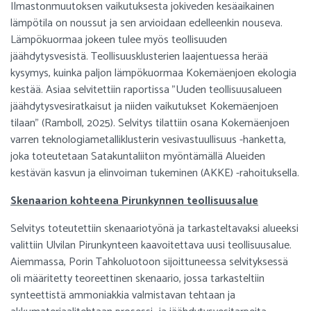
Ilmastonmuutoksen vaikutuksesta jokiveden kesäaikainen
lämpötila on noussut ja sen arvioidaan edelleenkin nouseva.
Lämpökuormaa jokeen tulee myös teollisuuden
jäähdytysvesistä. Teollisuusklusterien laajentuessa herää
kysymys, kuinka paljon lämpökuormaa Kokemäenjoen ekologia
kestää. Asiaa selvitettiin raportissa ”
Uuden teollisuusalueen
jäähdytysvesiratkaisut ja niiden vaikutukset Kokemäenjoen
tilaan
” (Ramboll, 2025). Selvitys tilattiin osana
Kokemäenjoen
varren teknologiametalliklusterin vesivastuullisuus
-hanketta,
joka toteutetaan Satakuntaliiton myöntämällä Alueiden
kestävän kasvun ja elinvoiman tukeminen (AKKE) -rahoituksella.
Skenaarion kohteena Pirunkynnen teollisuusalue
Selvitys toteutettiin skenaariotyönä ja tarkasteltavaksi alueeksi
valittiin Ulvilan Pirunkynteen kaavoitettava uusi teollisuusalue.
Aiemmassa, Porin Tahkoluotoon sijoittuneessa selvityksessä
oli määritetty teoreettinen skenaario, jossa tarkasteltiin
synteettistä ammoniakkia valmistavan tehtaan ja