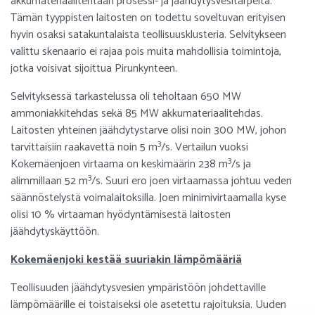
akkumateriaalitehtaan prosessi- ja jäähdytysvesitarpeita.
Tämän tyyppisten laitosten on todettu soveltuvan erityisen
hyvin osaksi satakuntalaista teollisuusklusteria. Selvitykseen
valittu skenaario ei rajaa pois muita mahdollisia toimintoja,
jotka voisivat sijoittua Pirunkynteen.
Selvityksessä tarkastelussa oli teholtaan 650 MW
ammoniakkitehdas sekä 85 MW akkumateriaalitehdas.
Laitosten yhteinen jäähdytystarve olisi noin 300 MW, johon
3
tarvittaisiin raakavettä noin 5 m
/s. Vertailun vuoksi
3
Kokemäenjoen virtaama on keskimäärin 238 m
/s ja
3
alimmillaan 52 m
/s. Suuri ero joen virtaamassa johtuu veden
säännöstelystä voimalaitoksilla. Joen minimivirtaamalla kyse
olisi 10 % virtaaman hyödyntämisestä laitosten
jäähdytyskäyttöön.
Kokemäenjoki kestää suuriakin lämpömääriä
Teollisuuden jäähdytysvesien ympäristöön johdettaville
lämpömäärille ei toistaiseksi ole asetettu rajoituksia. Uuden