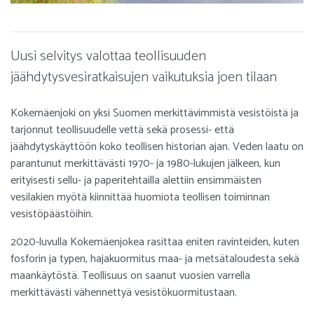
Uusi selvitys valottaa teollisuuden
jäähdytysvesiratkaisujen vaikutuksia joen tilaan
Kokemäenjoki on yksi Suomen merkittävimmistä vesistöistä ja
tarjonnut teollisuudelle vettä sekä prosessi- että
jäähdytyskäyttöön koko teollisen historian ajan. Veden laatu on
parantunut merkittävästi 1970- ja 1980-lukujen jälkeen, kun
erityisesti sellu- ja paperitehtailla alettiin ensimmäisten
vesilakien myötä kiinnittää huomiota teollisen toiminnan
vesistöpäästöihin.
2020-luvulla Kokemäenjokea rasittaa eniten ravinteiden, kuten
fosforin ja typen, hajakuormitus maa- ja metsätaloudesta sekä
maankäytöstä. Teollisuus on saanut vuosien varrella
merkittävästi vähennettyä vesistökuormitustaan.