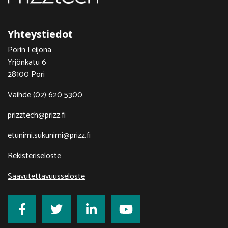
Yhteystiedot
Porin Leijona
Yrjönkatu 6
28100 Pori
Vaihde (02) 620 5300
prizztech@prizz.fi
etunimi.sukunimi@prizz.fi
Rekisteriseloste
Saavutettavuusseloste