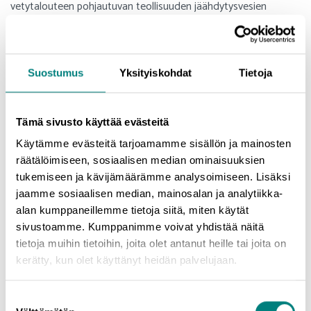
vetytalouteen pohjautuvan teollisuuden jäähdytysvesien
lämpökuorma saattaa nousta varsin suureksi, ja sen
mahdollista vaikutusta joen ekologiseen tilaan on syytä
arvioida etupainotteisesti.
Suostumus
Yksityiskohdat
Tietoja
Aluehallintoviraston myöntämien lupien mukaan, jokeen
palautettavan teollisuuden jäähdytysveden lämpötila saa olla
enintään 14 ˚C sen hetkistä jokivettä lämpimämpää.
Tämä sivusto käyttää evästeitä
Kokemäenjoen virtaama on suuri ja lämpötila tasoittuu
Käytämme evästeitä tarjoamamme sisällön ja mainosten
nopeasti jokeen purettavan jäähdytysveden sekoittuessa
räätälöimiseen, sosiaalisen median ominaisuuksien
jokiveteen. Lämmön vaikutusalueen arvioitiin ulottuvan
tukemiseen ja kävijämäärämme analysoimiseen. Lisäksi
korkeintaan 4 metrin päähän purkuputkesta alavirtaan.
jaamme sosiaalisen median, mainosalan ja analytiikka-
Vaikutusalueen ulkopuolella lämpötilaero jäähdytysveden ja
alan kumppaneillemme tietoja siitä, miten käytät
jokiveden välillä on pienempi kuin 0,1 ˚C. Purkupaikan
sivustoamme. Kumppanimme voivat yhdistää näitä
läheisyydessä veden lämpötila nousee laskennallisesti
tietoja muihin tietoihin, joita olet antanut heille tai joita on
keskimäärin 0,2–1,2 astetta joen virtaamasta riippuen.
kerätty, kun olet käyttänyt heidän palvelujaan.
Jäähdytysveden lämpökuormasta osa siirtyy haihdunnan kautta
ilmaan.
Suostumuksen