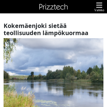
Siirry
sisältöön
Valikko
Kokemäenjoki sietää
teollisuuden lämpökuormaa