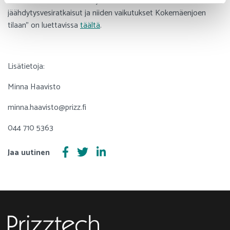
Rambollin tuottama selvitys ”
Uuden teollisuusalueen
jäähdytysvesiratkaisut ja niiden vaikutukset Kokemäenjoen
tilaan
” on luettavissa
täältä
.
Lisätietoja:
Minna Haavisto
minna.haavisto@prizz.fi
044 710 5363
Jaa uutinen