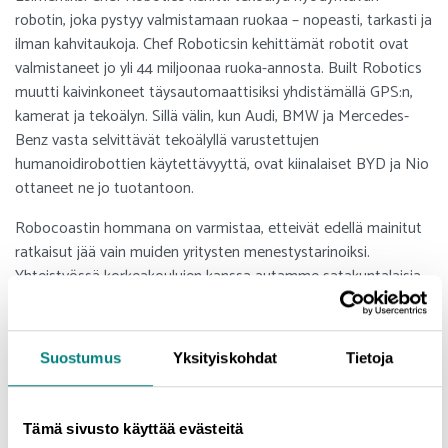
robotin, joka pystyy valmistamaan ruokaa – nopeasti, tarkasti ja
ilman kahvitaukoja. Chef Roboticsin kehittämät robotit ovat
valmistaneet jo yli 44 miljoonaa ruoka-annosta. Built Robotics
muutti kaivinkoneet täysautomaattisiksi yhdistämällä GPS:n,
kamerat ja tekoälyn. Sillä välin, kun Audi, BMW ja Mercedes-
Benz vasta selvittävät tekoälyllä varustettujen
humanoidirobottien käytettävyyttä, ovat kiinalaiset BYD ja Nio
ottaneet ne jo tuotantoon.
Robocoastin hommana on varmistaa, etteivät edellä mainitut
ratkaisut jää vain muiden yritysten menestystarinoiksi.
Yhteistyössä korkeakoulujen kanssa autamme satakuntalaisia
yrityksiä testaamaan uusimmat digiteknologiat
virheinvestointien välttämiseksi, löytämään kumppaneita ja
myös rahoitusta eli tekemään sen kuuluisan digiloikan niin, että
Suostumus
Yksityiskohdat
Tietoja
tulokset näkyvät myös liikevaihdossa eivätkä vain kummittele
yöunissa.
Tämä sivusto käyttää evästeitä
Eli jos sinulla on idea, ongelma taikka vain epämääräinen kutina