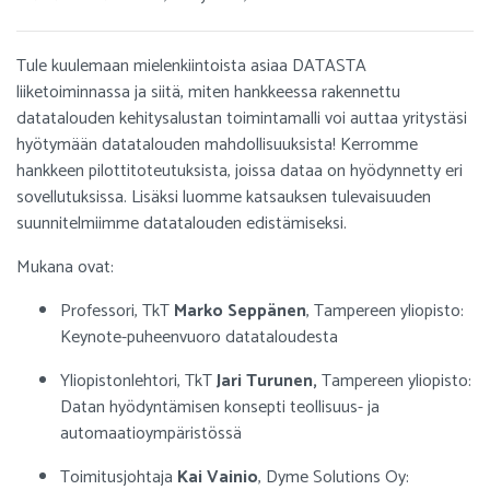
Tule kuulemaan mielenkiintoista asiaa DATASTA
liiketoiminnassa ja siitä, miten hankkeessa rakennettu
datatalouden kehitysalustan toimintamalli voi auttaa yritystäsi
hyötymään datatalouden mahdollisuuksista! Kerromme
hankkeen pilottitoteutuksista, joissa dataa on hyödynnetty eri
sovellutuksissa. Lisäksi luomme katsauksen tulevaisuuden
suunnitelmiimme datatalouden edistämiseksi.
Mukana ovat:
Professori, TkT
Marko Seppänen
, Tampereen yliopisto:
Keynote-puheenvuoro datataloudesta
Yliopistonlehtori, TkT
Jari Turunen,
Tampereen yliopisto:
Datan hyödyntämisen konsepti teollisuus- ja
automaatioympäristössä
Toimitusjohtaja
Kai Vainio
, Dyme Solutions Oy: