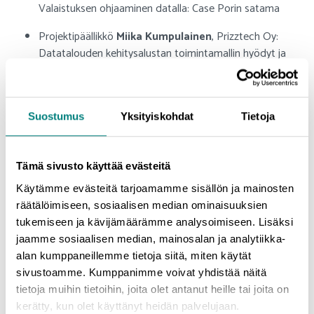
Valaistuksen ohjaaminen datalla: Case Porin satama
Projektipäällikkö
Miika Kumpulainen
, Prizztech Oy:
Datatalouden kehitysalustan toimintamallin hyödyt ja
palvelut yrityksille
Projektipäällikkö, DI
Kati Kiljunen
& Kansainvälinen
liiketoimintapäällikkö, FT, KTM
Pirita Ihamäki
,
Suostumus
Yksityiskohdat
Tietoja
Robocoast EDIH: Metaversumi – Uusi talous? &
Metaversumi hackathon innovaatioalustana
Tämä sivusto käyttää evästeitä
Johtava asiantuntija
Antti "Jogi" Poikola,
SITRA: Data-
Käytämme evästeitä tarjoamamme sisällön ja mainosten
avaruudet ja yritysten välinen luotettu datan jakaminen
räätälöimiseen, sosiaalisen median ominaisuuksien
TERVETULOA MUKAAN!
Ilmoittaudu tästä
tukemiseen ja kävijämäärämme analysoimiseen. Lisäksi
jaamme sosiaalisen median, mainosalan ja analytiikka-
3D Data Economy Satakunta’s Success Factor in Digital Green
alan kumppaneillemme tietoja siitä, miten käytät
Growth -hanke rahoitetaan REACT-EU-välineen määrärahoista
sivustoamme. Kumppanimme voivat yhdistää näitä
osana euroopan unionin COVID-19-pandemian johdosta
tietoja muihin tietoihin, joita olet antanut heille tai joita on
toteuttamia toimia.
kerätty, kun olet käyttänyt heidän palvelujaan.