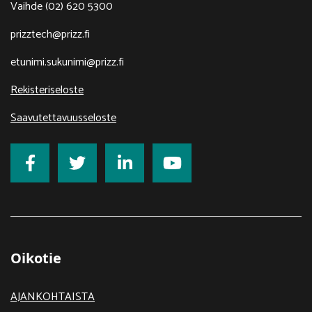
Vaihde (02) 620 5300
prizztech@prizz.fi
etunimi.sukunimi@prizz.fi
Rekisteriseloste
Saavutettavuusseloste
Oikotie
AJANKOHTAISTA