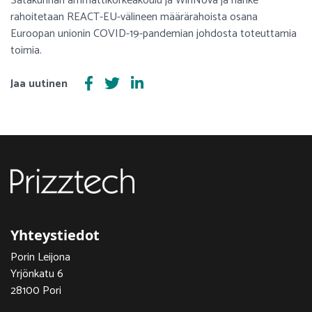
Satakunnan ammattikorkeakoulu ja WinNova ja hanke
rahoitetaan REACT-EU-välineen määrärahoista osana
Euroopan unionin COVID-19-pandemian johdosta toteuttamia
toimia.
Jaa uutinen
Yhteystiedot
Porin Leijona
Yrjönkatu 6
28100 Pori