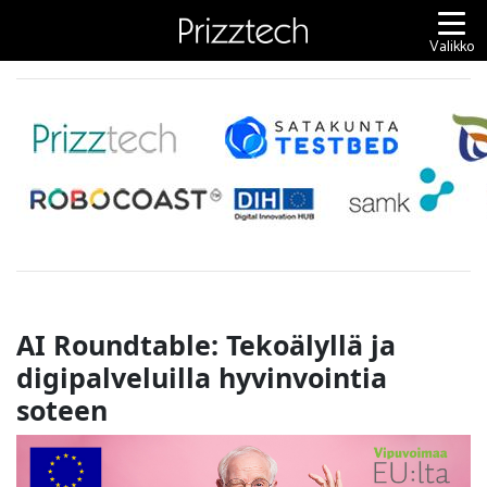
Siirry
sisältöön
Valikko
AI Roundtable: Tekoälyllä ja
digipalveluilla hyvinvointia
soteen