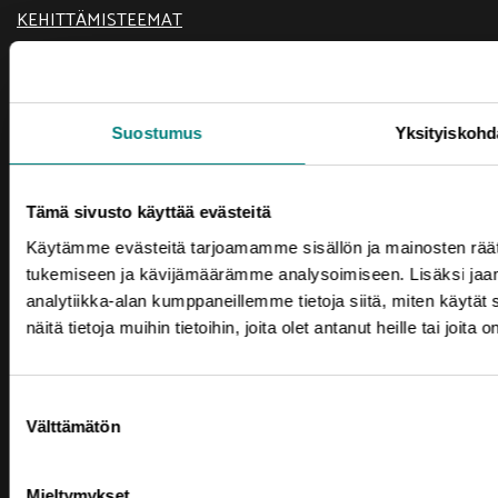
KEHITTÄMISTEEMAT
SIJOITU SATAKUNTAAN
TIETOA MEISTÄ
Suostumus
Yksityiskohd
USEIN KYSYTTYÄ
YRITYKSEN PERUSTAMINEN
Tämä sivusto käyttää evästeitä
YRITYSPALVELUT
Käytämme evästeitä tarjoamamme sisällön ja mainosten räät
tukemiseen ja kävijämäärämme analysoimiseen. Lisäksi jaa
analytiikka-alan kumppaneillemme tietoja siitä, miten käyt
näitä tietoja muihin tietoihin, joita olet antanut heille tai joit
Tilaa uutiskirje
Suostumuksen
Välttämätön
Prizztechin uutiskirje tuo satakuntalaisen
valinta
elinkeinoelämän tapahtumat suoraan sähköpostiisi.
Mieltymykset