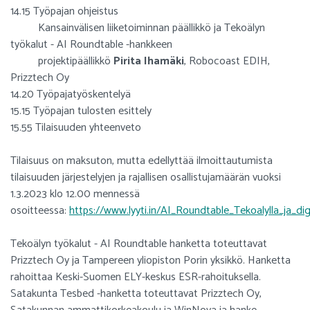
14.15 Työpajan ohjeistus
Kansainvälisen liiketoiminnan päällikkö ja Tekoälyn
työkalut - AI Roundtable -hankkeen
projektipäällikkö
Pirita Ihamäki
, Robocoast EDIH,
Prizztech Oy
14.20 Työpajatyöskentelyä
15.15 Työpajan tulosten esittely
15.55 Tilaisuuden yhteenveto
Tilaisuus on maksuton, mutta edellyttää ilmoittautumista
tilaisuuden järjestelyjen ja rajallisen osallistujamäärän vuoksi
1.3.2023 klo 12.00 mennessä
osoitteessa:
https://www.lyyti.in/AI_Roundtable_Tekoalylla_ja_dig
Tekoälyn työkalut - AI Roundtable hanketta toteuttavat
Prizztech Oy ja Tampereen yliopiston Porin yksikkö. Hanketta
rahoittaa Keski-Suomen ELY-keskus ESR-rahoituksella.
Satakunta Tesbed -hanketta toteuttavat Prizztech Oy,