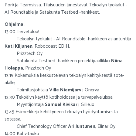
Pori) ja Teamsissä. Tilaisuuden järjestävät Tekoälyn työkalut -
AI Roundtable ja Satakunta Testbed -hankkeet.
Ohjelma:
13.00 Tervetuloa!
Tekoälyn työkalut - AI Roundtable -hankkeen asiantuntija
Kati Kiljunen
, Robocoast EDIH,
Prizztech Oy
Satakunta Testbed -hankkeen projektipäällikkö
Niina
Holappa
, Prizztech Oy
13.15 Kokemuksia keskustelevan tekoälyn kehityksestä sote-
alalle,
Toimitusjohtaja
Ville Niemijärvi
, Onerva
13.30 Tekoälyn käyttö kotihoidossa ja turvapalveluissa,
Myyntijohtaja
Samuel Kivikari
, Gillie.io
13.45 Esimerkkejä kehittyneen tekoälyn hyödyntämisestä
sotessa,
Chief Technology Officer
Ari Juntunen
, Elinar Oy
14.00 Kahvitauko