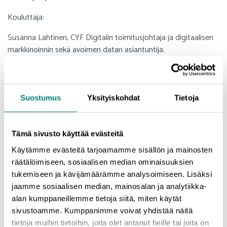
Kouluttaja:
Susanna Lahtinen, CYF Digitalin toimitusjohtaja ja digitaalisen
markkinoinnin sekä avoimen datan asiantuntija.
Miksi osallistua?
Mahdollisuus saada maksutonta näkyvyyttä digitaalisissa
Suostumus
Yksityiskohdat
Tietoja
palveluissa.
Ymmärrys siitä, miten avoin data voi tukea
markkinointistrategiaa.
Tämä sivusto käyttää evästeitä
Käytämme evästeitä tarjoamamme sisällön ja mainosten
Käytännön työkaluja ja esimerkkejä avoimen datan
räätälöimiseen, sosiaalisen median ominaisuuksien
hyödyntämiseen.
tukemiseen ja kävijämäärämme analysoimiseen. Lisäksi
jaamme sosiaalisen median, mainosalan ja analytiikka-
Koulutus on maksuton
alan kumppaneillemme tietoja siitä, miten käytät
sivustoamme. Kumppanimme voivat yhdistää näitä
tietoja muihin tietoihin, joita olet antanut heille tai joita on