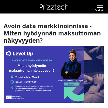
Siirry
sisältöön
Valikko
Avoin data markkinoinnissa -
Miten hyödynnän maksuttoman
näkyvyyden?