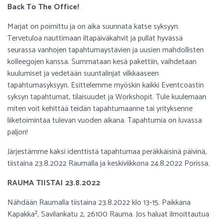
Back To The Office!
Marjat on poimittu ja on aika suunnata katse syksyyn.
Tervetuloa nauttimaan iltapäiväkahvit ja pullat hyvässä
seurassa vanhojen tapahtumaystävien ja uusien mahdollisten
kolleegojen kanssa. Summataan kesä pakettiin, vaihdetaan
kuulumiset ja vedetään suuntalinjat vilkkaaseen
tapahtumasyksyyn. Esittelemme myöskin kaikki Eventcoastin
syksyn tapahtumat, tilaisuudet ja Workshopit. Tule kuulemaan
miten voit kehittää teidän tapahtumaanne tai yrityksenne
liiketoimintaa tulevan vuoden aikana. Tapahtumia on luvassa
paljon!
Järjestämme kaksi identtistä tapahtumaa peräkkäisinä päivinä,
tiistaina 23.8.2022 Raumalla ja keskiviikkona 24.8.2022 Porissa.
RAUMA TIISTAI 23.8.2022
Nähdään Raumalla tiistaina 23.8.2022 klo 13-15. Paikkana
Kapakka², Savilankatu 2, 26100 Rauma. Jos haluat ilmoittautua