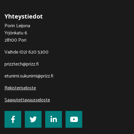
Yhteystiedot
Porin Leijona
Yrjönkatu 6
28100 Pori
Vaihde (02) 620 5300
prizztech@prizz.fi
etunimi.sukunimi@prizz.fi
Rekisteriseloste
Saavutettavuusseloste