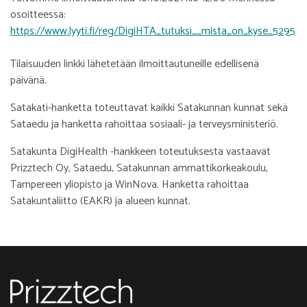
osoitteessa:
https://www.lyyti.fi/reg/DigiHTA_tutuksi__mista_on_kyse_5295
Tilaisuuden linkki lähetetään ilmoittautuneille edellisenä
päivänä.
Satakati-hanketta toteuttavat kaikki Satakunnan kunnat sekä
Sataedu ja hanketta rahoittaa sosiaali- ja terveysministeriö.
Satakunta DigiHealth -hankkeen toteutuksesta vastaavat
Prizztech Oy, Sataedu, Satakunnan ammattikorkeakoulu,
Tampereen yliopisto ja WinNova. Hanketta rahoittaa
Satakuntaliitto (EAKR) ja alueen kunnat.