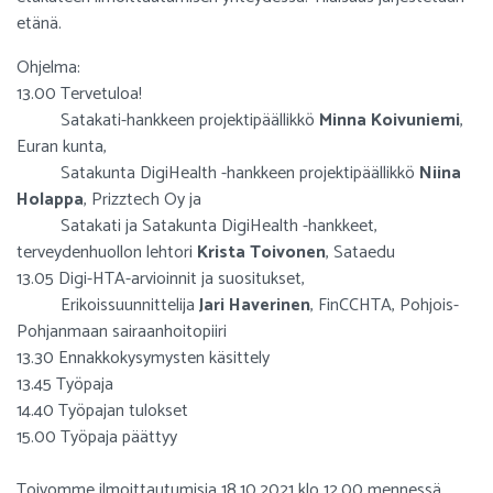
etänä.
Ohjelma:
13.00 Tervetuloa!
Satakati-hankkeen projektipäällikkö
Minna Koivuniemi
,
Euran kunta,
Satakunta DigiHealth -hankkeen projektipäällikkö
Niina
Holappa
, Prizztech Oy ja
Satakati ja Satakunta DigiHealth -hankkeet,
terveydenhuollon lehtori
Krista Toivonen
, Sataedu
13.05 Digi-HTA-arvioinnit ja suositukset,
Erikoissuunnittelija
Jari Haverinen
, FinCCHTA, Pohjois-
Pohjanmaan sairaanhoitopiiri
13.30 Ennakkokysymysten käsittely
13.45 Työpaja
14.40 Työpajan tulokset
15.00 Työpaja päättyy
Toivomme ilmoittautumisia 18.10.2021 klo 12.00 mennessä