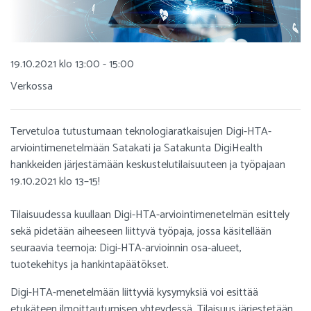
19.10.2021 klo 13:00 - 15:00
Verkossa
Tervetuloa tutustumaan teknologiaratkaisujen Digi-HTA-
arviointimenetelmään Satakati ja Satakunta DigiHealth
hankkeiden järjestämään keskustelutilaisuuteen ja työpajaan
19.10.2021 klo 13–15!
Tilaisuudessa kuullaan Digi-HTA-arviointimenetelmän esittely
sekä pidetään aiheeseen liittyvä työpaja, jossa käsitellään
seuraavia teemoja: Digi-HTA-arvioinnin osa-alueet,
tuotekehitys ja hankintapäätökset.
Digi-HTA-menetelmään liittyviä kysymyksiä voi esittää
etukäteen ilmoittautumisen yhteydessä. Tilaisuus järjestetään