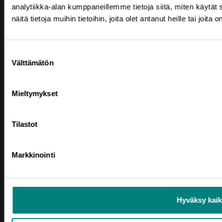
analytiikka-alan kumppaneillemme tietoja siitä, miten käyt
näitä tietoja muihin tietoihin, joita olet antanut heille tai joit
Tilaa uutiskirje
Prizztechin uutiskirje tuo satakuntalaisen
Suostumuksen
Välttämätön
elinkeinoelämän tapahtumat suoraan sähköpostiisi.
valinta
Mieltymykset
Tilastot
Markkinointi
TILAA UUTISKIRJE
Hyväksy kaik