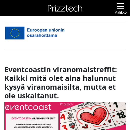
Siirry
sisältöön
Valikko
Eventcoastin viranomaistreffit:
Kaikki mitä olet aina halunnut
kysyä viranomaisilta, mutta et
ole uskaltanut.