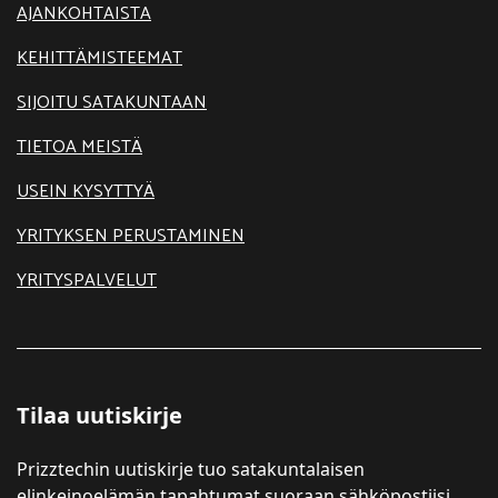
AJANKOHTAISTA
KEHITTÄMISTEEMAT
SIJOITU SATAKUNTAAN
TIETOA MEISTÄ
USEIN KYSYTTYÄ
YRITYKSEN PERUSTAMINEN
YRITYSPALVELUT
Tilaa uutiskirje
Prizztechin uutiskirje tuo satakuntalaisen
elinkeinoelämän tapahtumat suoraan sähköpostiisi.