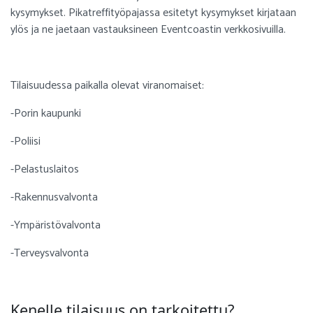
kysymykset. Pikatreffityöpajassa esitetyt kysymykset kirjataan
ylös ja ne jaetaan vastauksineen Eventcoastin verkkosivuilla.
Tilaisuudessa paikalla olevat viranomaiset:
-Porin kaupunki
-Poliisi
-Pelastuslaitos
-Rakennusvalvonta
-Ympäristövalvonta
-Terveysvalvonta
Kenelle tilaisuus on tarkoitettu?