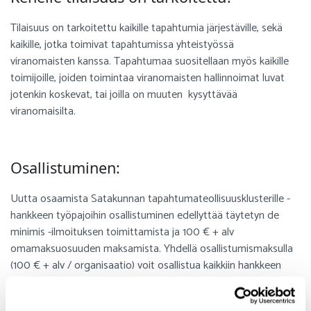
Tilaisuus on tarkoitettu kaikille tapahtumia järjestäville, sekä
kaikille, jotka toimivat tapahtumissa yhteistyössä
viranomaisten kanssa. Tapahtumaa suositellaan myös kaikille
toimijoille, joiden toimintaa viranomaisten hallinnoimat luvat
jotenkin koskevat, tai joilla on muuten kysyttävää
viranomaisilta.
Osallistuminen:
Uutta osaamista Satakunnan tapahtumateollisuusklusterille -
hankkeen työpajoihin osallistuminen edellyttää täytetyn de
minimis -ilmoituksen toimittamista ja 100 € + alv
omamaksuosuuden maksamista. Yhdellä osallistumismaksulla
(100 € + alv / organisaatio) voit osallistua kaikkiin hankkeen
järjestämiin koulutuksiin vuoden 2027 kesään asti. Maksu on
toimijakohtainen ja osallistujia per toimija voi olla 1–3 / tilaisuus.