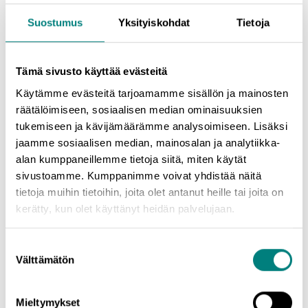
Opiskelijat ja työttömät, joilla ei ole takanaan hankkeen
Suostumus
Yksityiskohdat
Tietoja
osallistujaksi sopivaa organisaatiota, voivat osallistua
työpajoihin veloituksetta. Osallistuminen edellyttää kuitenkin
henkilöosallistujaksi rekisteröitymistä. Saat ohjeet
Tämä sivusto käyttää evästeitä
rekisteröitymisestä työpajassa.
Käytämme evästeitä tarjoamamme sisällön ja mainosten
räätälöimiseen, sosiaalisen median ominaisuuksien
tukemiseen ja kävijämäärämme analysoimiseen. Lisäksi
Voit myös katsoa tarkemmat osallistumisohjeet
täältä.
jaamme sosiaalisen median, mainosalan ja analytiikka-
alan kumppaneillemme tietoja siitä, miten käytät
sivustoamme. Kumppanimme voivat yhdistää näitä
Tapahtuman ohjelma:
tietoja muihin tietoihin, joita olet antanut heille tai joita on
kerätty, kun olet käyttänyt heidän palvelujaan.
9:00
Saapuminen ja kahvit
Suostumuksen
Välttämätön
valinta
9:15
Eventcoastin tervehdys
Mieltymykset