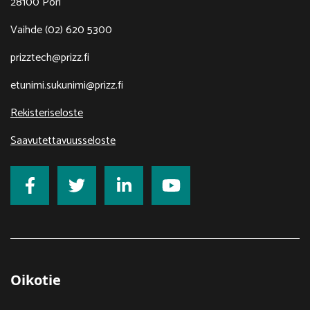
28100 Pori
Vaihde (02) 620 5300
prizztech@prizz.fi
etunimi.sukunimi@prizz.fi
Rekisteriseloste
Saavutettavuusseloste
Oikotie