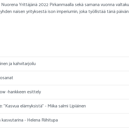
Nuorena Yrittäjänä 2022 Pirkanmaalla sekä samana vuonna valtakunna
t yhden naisen yrityksestä ison imperiumin, joka työllistää tänä päiv
en ja kahvitarjoilu
losanat
ow -hankkeen esittely
 "Kasvua elämyksistä" - Miika salmi Lipiäinen
n kasvutarina - Helena Riihitupa