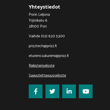
Yhteystiedot
Porin Leijona
Yrjönkatu 6
28100 Pori
Vaihde (02) 620 5300
prizztech@prizz.fi
etunimi.sukunimi@prizz.fi
Rekisteriseloste
Saavutettavuusseloste