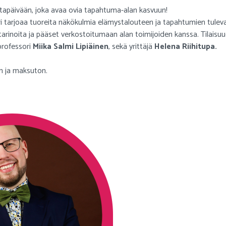
ltapäivään, joka avaa ovia tapahtuma-alan kasvuun!
tarjoaa tuoreita näkökulmia elämystalouteen ja tapahtumien tulev
 tarinoita ja pääset verkostoitumaan alan toimijoiden kanssa. Tilaisu
rofessori
Miika Salmi Lipiäinen
, sekä yrittäjä
Helena Riihitupa.
n ja maksuton.