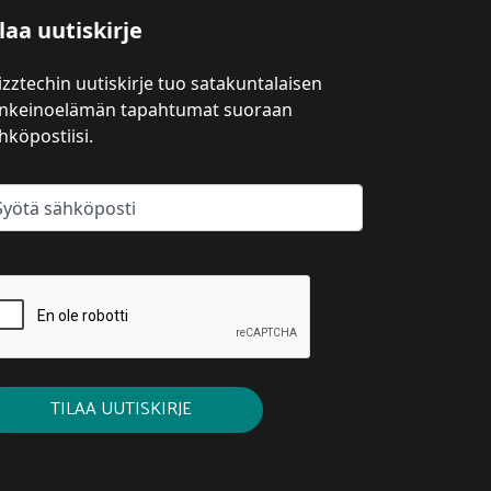
laa uutiskirje
izztechin uutiskirje tuo satakuntalaisen
inkeinoelämän tapahtumat suoraan
hköpostiisi.
TILAA UUTISKIRJE