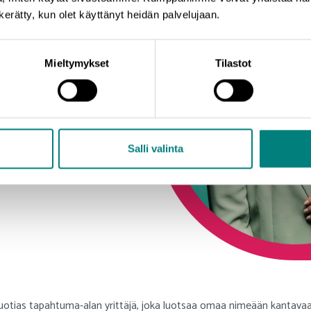
n kerätty, kun olet käyttänyt heidän palvelujaan.
Mieltymykset
Tilastot
Salli valinta
otias tapahtuma-alan yrittäjä, joka luotsaa omaa nimeään kantava