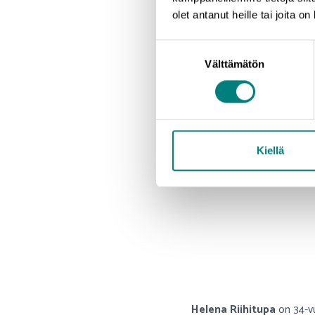
olet antanut heille tai joita o
Suostumuksen
Välttämätön
valinta
Kiellä
Helena Riihitupa
on 34-vu