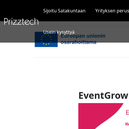
Siirry
sisältöön
Sijoitu Satakuntaan
Yrityksen peru
Usein kysyttyä
EventGrow