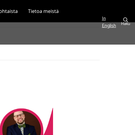
ohtaista
Tietoa meistä
In
Haku
English