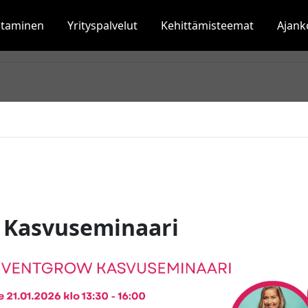
staminen
Yrityspalvelut
Kehittämisteemat
Ajank
 Kasvuseminaari