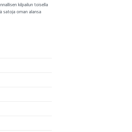
llisen kilpailun toisella
änä satoja oman alansa