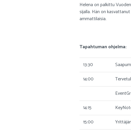
Helena on palkittu Vuoden 
sijalla. Hän on kasvattanu
ammattilaisia.
Tapahtuman ohjelma:
13:30
Saapumin
14:00
Tervetu
EventGr
14:15
KeyNote:
15:00
Yrittäjä