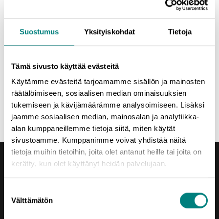
Lisätietoja:
Marjaana Reuben
044 242 7672
Suostumus
Yksityiskohdat
Tietoja
marjaana.reuben@prizz.fi
Ronja Niemi
Tämä sivusto käyttää evästeitä
040 417 5333
ronja.niemi@prizz.fi
Käytämme evästeitä tarjoamamme sisällön ja mainosten
räätälöimiseen, sosiaalisen median ominaisuuksien
Jaa uutinen
tukemiseen ja kävijämäärämme analysoimiseen. Lisäksi
jaamme sosiaalisen median, mainosalan ja analytiikka-
alan kumppaneillemme tietoja siitä, miten käytät
sivustoamme. Kumppanimme voivat yhdistää näitä
tietoja muihin tietoihin, joita olet antanut heille tai joita on
kerätty, kun olet käyttänyt heidän palvelujaan.
Suostumuksen
Välttämätön
valinta
Yhteystiedot