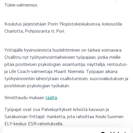
Tulee-valmennus
Koulutus järjestetään Porin Yliopistokeskuksessa, kokoustila
Charlotta, Pohjoisranta 11, Pori.
Yrittäjälle hyvinvoinnista huolehtiminen on tärkeä voimavara.
Osallistu nyt työhyvinvointiaiheiseen työpajaan, jonka meille
pitää positiivisen psykologian asiantuntija, näyttelijä, rentoutus-
ja Life Coach-valmentaja Maarit Niemelä. Työpajan aikana
työhyvinvointiin lähestytään osallistumisen, vuorovaikutuksen ja
positiivisen psykologian työkaluin.
Ilmoittaudu mukaan
täältä
.
Työpajat ovat osa Palveluyritykset kriisistä kasvuun ja
Satakunnan Yrittäjät -hanketta, jota rahoittaa Keski-Suomen
ELY-keskus ESR-rahoituksella.