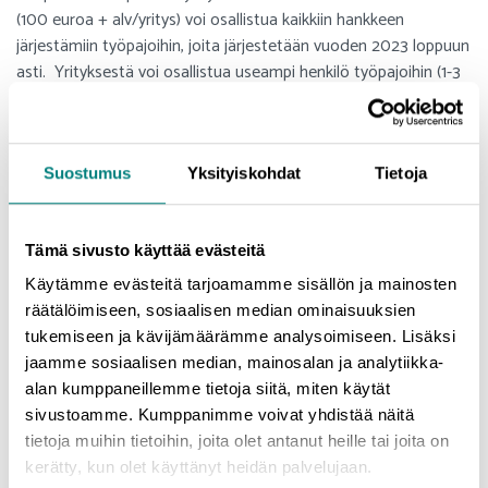
(100 euroa + alv/yritys) voi osallistua kaikkiin hankkeen
järjestämiin työpajoihin, joita järjestetään vuoden 2023 loppuun
asti. Yrityksestä voi osallistua useampi henkilö työpajoihin (1-3
hlöä/työpaja).
Työpajat ovat osa Palveluyritykset kriisistä kasvuun -hanketta,
jota rahoittaa Keski-Suomen ELY-keskus ESR-rahoituksella.
Suostumus
Yksityiskohdat
Tietoja
Lisätietoja:
Marjaana Reuben
Tämä sivusto käyttää evästeitä
marjaana.reuben@prizz.fi
Käytämme evästeitä tarjoamamme sisällön ja mainosten
044 242 7672
räätälöimiseen, sosiaalisen median ominaisuuksien
tukemiseen ja kävijämäärämme analysoimiseen. Lisäksi
jaamme sosiaalisen median, mainosalan ja analytiikka-
alan kumppaneillemme tietoja siitä, miten käytät
sivustoamme. Kumppanimme voivat yhdistää näitä
tietoja muihin tietoihin, joita olet antanut heille tai joita on
kerätty, kun olet käyttänyt heidän palvelujaan.