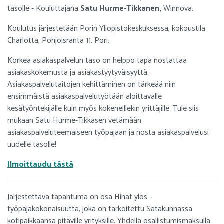
tasolle - Kouluttajana
Satu Hurme-Tikkanen,
Winnova.
Koulutus järjestetään Porin Yliopistokeskuksessa, kokoustila
Charlotta, Pohjoisranta 11, Pori.
Korkea asiakaspalvelun taso on helppo tapa nostattaa
asiakaskokemusta ja asiakastyytyväisyyttä.
Asiakaspalvelutaitojen kehittäminen on tärkeää niin
ensimmäistä asiakaspalvelutyötään aloittavalle
kesätyöntekijälle kuin myös kokeneillekin yrittäjille. Tule siis
mukaan Satu Hurme-Tikkasen vetämään
asiakaspalveluteemaiseen työpajaan ja nosta asiakaspalvelusi
uudelle tasolle!
Ilmoittaudu tästä
Järjestettävä tapahtuma on osa Hihat ylös -
työpajakokonaisuutta, joka on tarkoitettu Satakunnassa
kotipaikkaansa pitäville yrityksille. Yhdellä osallistumismaksulla