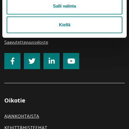
Salli valinta
prizztech@prizz.fi
etunimi.sukunimi@prizz.fi
Kiellä
Rekisteriseloste
Saavutettavuusseloste
Oikotie
AJANKOHTAISTA
KEHITTÄMISTEEMAT