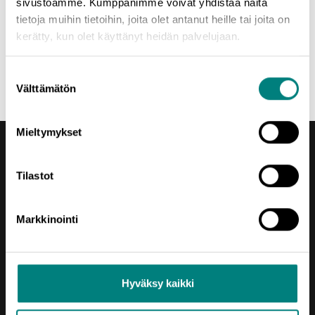
Ronja Niemi
sivustoamme. Kumppanimme voivat yhdistää näitä
040 417 5333
tietoja muihin tietoihin, joita olet antanut heille tai joita on
ronja.niemi@prizz.fi
kerätty, kun olet käyttänyt heidän palvelujaan.
Jaa uutinen
Suostumuksen
Välttämätön
valinta
Mieltymykset
Tilastot
Yhteystiedot
Markkinointi
Porin Leijona
Yrjönkatu 6
28100 Pori
Hyväksy kaikki
Vaihde (02) 620 5300