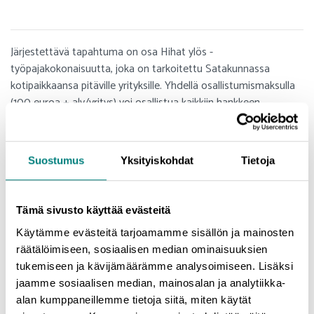
Järjestettävä tapahtuma on osa Hihat ylös -
työpajakokonaisuutta, joka on tarkoitettu Satakunnassa
kotipaikkaansa pitäville yrityksille. Yhdellä osallistumismaksulla
(100 euroa + alv/yritys) voi osallistua kaikkiin hankkeen
työpajoihin vuoden 2023 loppuun saakka. Yrityksestä voi
osallistua useampi henkilö työpajoihin (1-3 hlöä/työpaja).
Suostumus
Yksityiskohdat
Tietoja
Työpajat ovat osa Palveluyritykset kriisistä kasvuun ja
Satakunnan Yrittäjät -hanketta, jota rahoittaa Keski-Suomen
ELY-keskus ESR-rahoituksella.
Tämä sivusto käyttää evästeitä
Lisätietoja:
Käytämme evästeitä tarjoamamme sisällön ja mainosten
räätälöimiseen, sosiaalisen median ominaisuuksien
Marja Suonvieri
tukemiseen ja kävijämäärämme analysoimiseen. Lisäksi
044 323 5194
jaamme sosiaalisen median, mainosalan ja analytiikka-
marja.suonvieri@prizz.fi
alan kumppaneillemme tietoja siitä, miten käytät