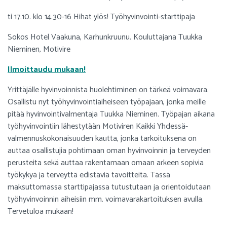
ti 17.10. klo 14.30-16 Hihat ylös! Työhyvinvointi-starttipaja
Sokos Hotel Vaakuna, Karhunkruunu. Kouluttajana Tuukka
Nieminen, Motivire
Ilmoittaudu mukaan!
Yrittäjälle hyvinvoinnista huolehtiminen on tärkeä voimavara.
Osallistu nyt työhyvinvointiaiheiseen työpajaan, jonka meille
pitää hyvinvointivalmentaja Tuukka Nieminen. Työpajan aikana
työhyvinvointiin lähestytään Motiviren Kaikki Yhdessä-
valmennuskokonaisuuden kautta, jonka tarkoituksena on
auttaa osallistujia pohtimaan oman hyvinvoinnin ja terveyden
perusteita sekä auttaa rakentamaan omaan arkeen sopivia
työkykyä ja terveyttä edistäviä tavoitteita. Tässä
maksuttomassa starttipajassa tutustutaan ja orientoidutaan
työhyvinvoinnin aiheisiin mm. voimavarakartoituksen avulla.
Tervetuloa mukaan!