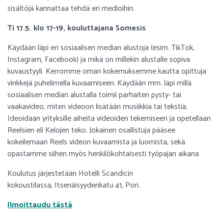
sisältöjä kannattaa tehdä eri medioihin.
Ti 17.5. klo 17-19, kouluttajana Somesis
Käydään läpi eri sosiaalisen median alustoja (esim. TikTok,
Instagram, Facebook) ja mikä on millekin alustalle sopiva
kuvaustyyli. Kerromme oman kokemuksemme kautta opittuja
vinkkejä puhelimella kuvaamiseen. Käydään mm. läpi millä
sosiaalisen median alustalla toimii parhaiten pysty- tai
vaakavideo, miten videoon lisätään musiikkia tai tekstiä.
Ideoidaan yrityksille aiheita videoiden tekemiseen ja opetellaan
Reelsien eli Kelojen teko. Jokainen osallistuja pääsee
kokeilemaan Reels videon kuvaamista ja luomista, sekä
opastamme siihen myös henkilökohtaisesti työpajan aikana
Koulutus järjestetään Hotelli Scandicin
kokoustilassa, Itsenäisyydenkatu 41, Pori.
Ilmoittaudu tästä