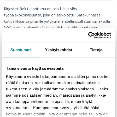
Järjestettävä tapahtuma on osa Hihat ylös -
työpajakokonaisuutta, joka on tarkoitettu Satakunnassa
kotipaikkaansa pitäville yrityksille. Yhdellä osallistumismaksulla
(100 euroa + alv/yritys) voi osallistua kaikkiin hankkeen
järjestämiin työpajoihin (noin 20 erilaista). Yrityksestä voi
osallistua useampi henkilö työpajoihin (1-3 hlöä/työpaja).
Työpajat ovat osa Palveluyritykset kriisistä kasvuun -hanketta,
Suostumus
Yksityiskohdat
Tietoja
jota rahoittaa Keski-Suomen ELY-keskus ESR-rahoituksella.
Lisätietoja:
Tämä sivusto käyttää evästeitä
Marja Suonvieri
Käytämme evästeitä tarjoamamme sisällön ja mainosten
marja.suonvieri@prizz.fi
räätälöimiseen, sosiaalisen median ominaisuuksien
044 3235 194
tukemiseen ja kävijämäärämme analysoimiseen. Lisäksi
jaamme sosiaalisen median, mainosalan ja analytiikka-
alan kumppaneillemme tietoja siitä, miten käytät
sivustoamme. Kumppanimme voivat yhdistää näitä
tietoja muihin tietoihin, joita olet antanut heille tai joita on