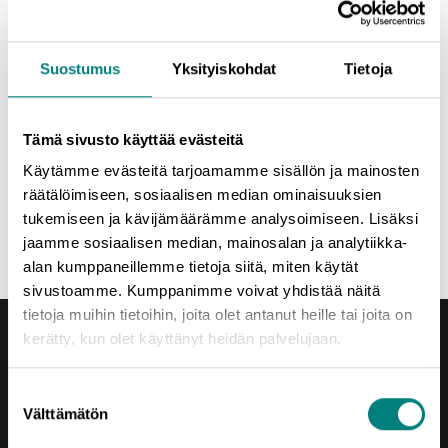
Ilmoittaudu mukaan
Saat paluupostina kalenterikutsun, jossa on linkki Teams-
palaveriin. Tervetuloa!
Suostumus
Yksityiskohdat
Tietoja
TUTUSTU MYÖS:
Tämä sivusto käyttää evästeitä
Kaikki Suomen Uusyrityskeskuksen kesän 2021 ja
alkusyksyn maksuttomat webinaarit
Käytämme evästeitä tarjoamamme sisällön ja mainosten
räätälöimiseen, sosiaalisen median ominaisuuksien
Syksyn 2021 Minustako yrittäjä -infot Satakunnassa
tukemiseen ja kävijämäärämme analysoimiseen. Lisäksi
(webinaaripäivät sovittu, lisää tulossa)
jaamme sosiaalisen median, mainosalan ja analytiikka-
alan kumppaneillemme tietoja siitä, miten käytät
sivustoamme. Kumppanimme voivat yhdistää näitä
tietoja muihin tietoihin, joita olet antanut heille tai joita on
kerätty, kun olet käyttänyt heidän palvelujaan.
Suostumuksen
Välttämätön
valinta
Yhteystiedot