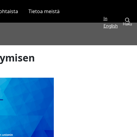
ohtaista
Tietoa meistä
In
Haku
English
tymisen