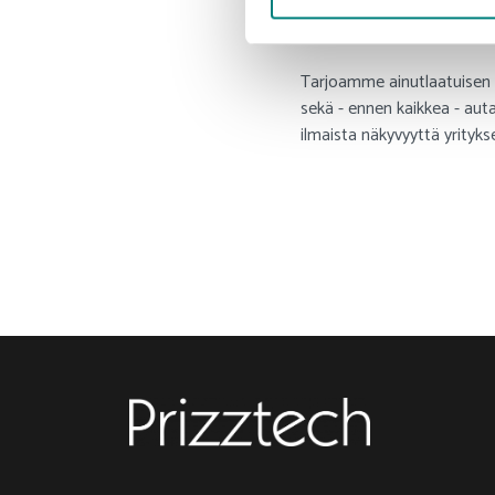
Lisää tietoa Satakunta
Tarjoamme ainutlaatuisen s
sekä - ennen kaikkea - a
ilmaista näkyvyyttä yrityksel