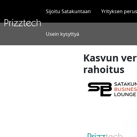
Siirry
sisältöön
Sijoitu Satakuntaan
Yrityksen peru
Usein kysyttyä
Kasvun ver
rahoitus