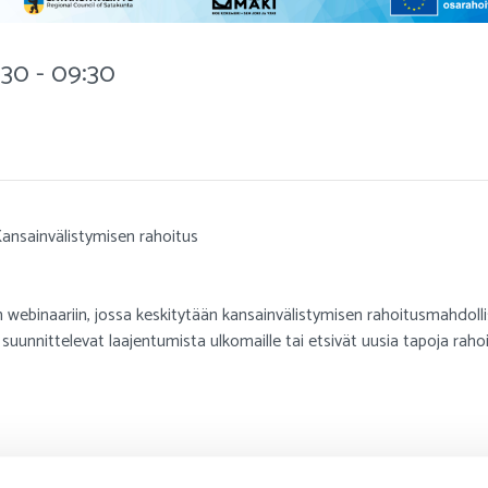
:30 - 09:30
ansainvälistymisen rahoitus
n webinaariin, jossa keskitytään kansainvälistymisen rahoitusmahdolli
ka suunnittelevat laajentumista ulkomaille tai etsivät uusia tapoja raho
s, projektipäällikkö Katja Ojakoski, Prizztech