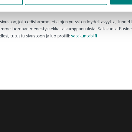
 Business Lounge -sivustosta
ivuston, jolla edistämme eri alojen yritysten löydettävyyttä, tunnet
utamme luomaan menestyksekkäitä kumppanuuksia. Satakunta Busine
lesi, tutustu sivustoon ja luo profiili:
satakuntabl.fi