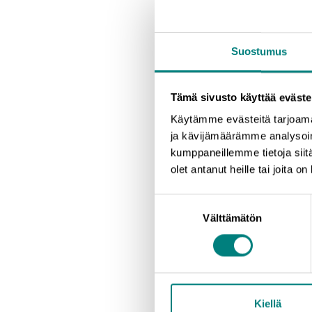
Klo 8.40 Finnveran rah
Finnvera
Klo 9.00 Kansainvälis
Suostumus
Zerbe, ELY -keskus
Klo 9.20 Kysymyksiä asi
Tämä sivusto käyttää eväste
Käytämme evästeitä tarjoama
Osallistujilla on ainutlaatu
ja kävijämäärämme analysoim
kansainvälisen rahoituksen
kumppaneillemme tietoja siitä
olet antanut heille tai joita o
Ilmoittaudu tästä
Suostumuksen
Välttämätön
valinta
Tämä tilaisuus on osa Kas
Lämpimästi tervetuloa mu
Kiellä