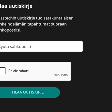
laa uutiskirje
izztechin uutiskirje tuo satakuntalaisen
inkeinoelämän tapahtumat suoraan
hköpostiisi.
TILAA UUTISKIRJE