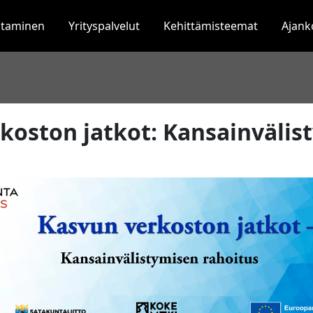
staminen
Yrityspalvelut
Kehittämisteemat
Ajank
koston jatkot: Kansainvälis