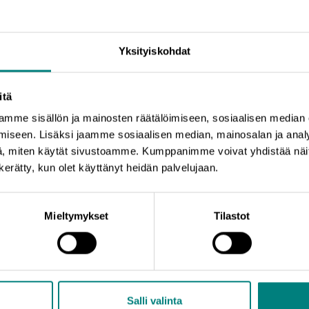
oitusmahdollisuudet kansainvälistyvälle yritykselle, alu
tymisen rahoitusinstrumentit, kasvu- ja kansainvälistym
Yksityiskohdat
antuntijoille
itä
mme sisällön ja mainosten räätälöimiseen, sosiaalisen median
inen tilaisuus kuulla alan asiantuntijoilta ajankohtaista tietoa ja saa
iseen. Lisäksi jaamme sosiaalisen median, mainosalan ja analy
 mahdollisuuksista.
, miten käytät sivustoamme. Kumppanimme voivat yhdistää näitä t
n kerätty, kun olet käyttänyt heidän palvelujaan.
Mieltymykset
Tilastot
vun verkoston tapahtumasarjaa ja on täysin maksuton.
kaan!
Salli valinta