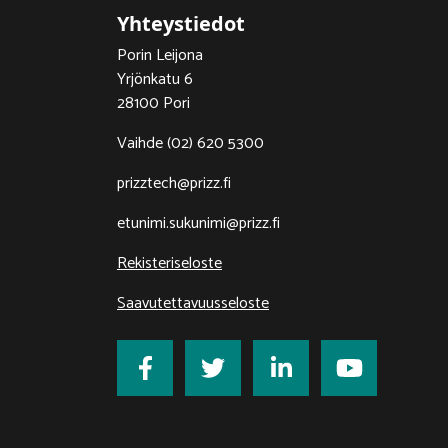
Yhteystiedot
Porin Leijona
Yrjönkatu 6
28100 Pori
Vaihde (02) 620 5300
prizztech@prizz.fi
etunimi.sukunimi@prizz.fi
Rekisteriseloste
Saavutettavuusseloste