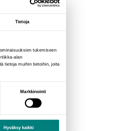
epäällikkö Pia Kiuru,
iskoordinaattori Ruth
Tietoja
 ominaisuuksien tukemiseen
da vastauksia kysymyksiinsä
tiikka-alan
ietoja muihin tietoihin, joita
Markkinointi
Hyväksy kaikki