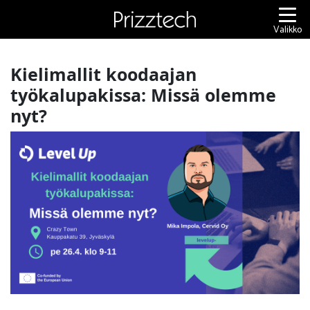
Siirry
sisältöön
Valikko
Kielimallit koodaajan
työkalupakissa: Missä olemme
nyt?