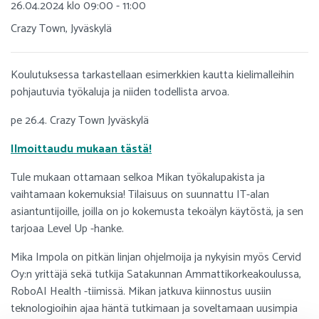
26.04.2024 klo 09:00 - 11:00
Crazy Town, Jyväskylä
Koulutuksessa tarkastellaan esimerkkien kautta kielimalleihin
pohjautuvia työkaluja ja niiden todellista arvoa.
pe 26.4. Crazy Town Jyväskylä
Ilmoittaudu mukaan tästä!
Tule mukaan ottamaan selkoa Mikan työkalupakista ja
vaihtamaan kokemuksia! Tilaisuus on suunnattu IT-alan
asiantuntijoille, joilla on jo kokemusta tekoälyn käytöstä, ja sen
tarjoaa Level Up -hanke.
Mika Impola on pitkän linjan ohjelmoija ja nykyisin myös Cervid
Oy:n yrittäjä sekä tutkija Satakunnan Ammattikorkeakoulussa,
RoboAI Health -tiimissä. Mikan jatkuva kiinnostus uusiin
teknologioihin ajaa häntä tutkimaan ja soveltamaan uusimpia