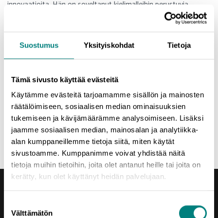
innovaatioita. Hän on soveltanut kielimalleihin perustuvia
työkaluja päivittäisessä työssään jo pitkään. Tämä kokemus on
luonut näkemystä kielimallien arvosta ja soveltuvuudesta
koodaajien työkalupakkiin, yhdistäen teorian ja käytännön
Suostumus
Yksityiskohdat
Tietoja
näkökulmat.
Tilaisuus on suunnattu IT-alan asiantuntijoille, joilla on jo
Tämä sivusto käyttää evästeitä
kokemusta tekoälyn käytöstä.
Tule mukaan ottamaan selkoa Mika Impolan AI-työkalupakista
Käytämme evästeitä tarjoamamme sisällön ja mainosten
ja vaihtamaan kokemuksia!
räätälöimiseen, sosiaalisen median ominaisuuksien
Tilaisuuden tarjoaa Prizztech Oy:n Level Up-hanke.
tukemiseen ja kävijämäärämme analysoimiseen. Lisäksi
jaamme sosiaalisen median, mainosalan ja analytiikka-
alan kumppaneillemme tietoja siitä, miten käytät
sivustoamme. Kumppanimme voivat yhdistää näitä
tietoja muihin tietoihin, joita olet antanut heille tai joita on
kerätty, kun olet käyttänyt heidän palvelujaan.
Suostumuksen
Välttämätön
valinta