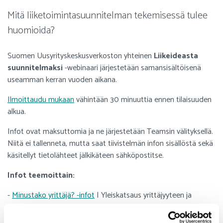
Mitä liiketoimintasuunnitelman tekemisessä tulee
huomioida?
Suomen Uusyrityskeskusverkoston yhteinen
Liikeideasta
suunnitelmaksi
-webinaari järjestetään samansisältöisenä
useamman kerran vuoden aikana.
Ilmoittaudu mukaan
vähintään 30 minuuttia ennen tilaisuuden
alkua.
Infot ovat maksuttomia ja ne järjestetään Teamsin välityksellä.
Niitä ei tallenneta, mutta saat tiivistelmän infon sisällöstä sekä
käsitellyt tietolähteet jälkikäteen sähköpostitse.
Infot teemoittain:
-
Minustako yrittäjä? -infot
| Yleiskatsaus yrittäjyyteen ja
starttirahan hakemiseen sekä tietoa maksuttomista
neuvontapalveluista Satakunnassa (infot järjestetään