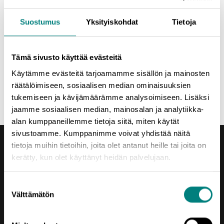
webinaareina ja iltainfoina eri paikkakunnilla Satakunnassa)
-
Mistä idea yrittäjyyteen?
Suostumus
Yksityiskohdat
Tietoja
- Liikeidea 1/2:
Ideasta liikeideaksi
| Ohjausta liikeidean
kehittämiseen ja testaamiseen
- Liikeidea 2/2:
Liikeideasta suunnitelmaksi
| Mitä kaikkea
Tämä sivusto käyttää evästeitä
liiketoimintasuunnitelman työstämisessä tulee huomioida
Käytämme evästeitä tarjoamamme sisällön ja mainosten
-
Sivutoiminen yrittäjyys & kevytyrittäjyys
| Käytännön tietoa
räätälöimiseen, sosiaalisen median ominaisuuksien
sivutoimisesta yrittäjyydestä ja kevytyrittäjyydestä
tukemiseen ja kävijämäärämme analysoimiseen. Lisäksi
jaamme sosiaalisen median, mainosalan ja analytiikka-
alan kumppaneillemme tietoja siitä, miten käytät
sivustoamme. Kumppanimme voivat yhdistää näitä
tietoja muihin tietoihin, joita olet antanut heille tai joita on
kerätty, kun olet käyttänyt heidän palvelujaan.
Suostumuksen
Välttämätön
Yhteystiedot
valinta
Porin Leijona