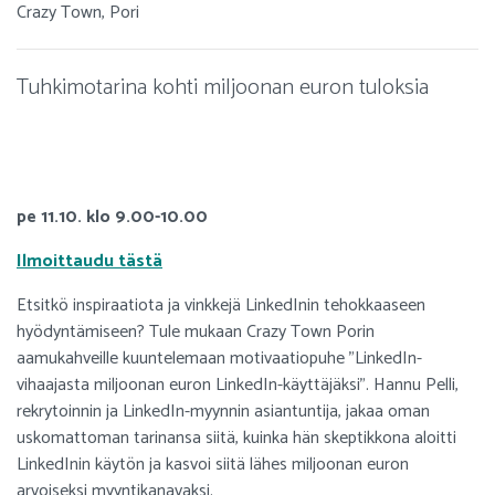
Crazy Town, Pori
Tuhkimotarina kohti miljoonan euron tuloksia
pe 11.10. klo 9.00-10.00
Ilmoittaudu tästä
Etsitkö inspiraatiota ja vinkkejä LinkedInin tehokkaaseen
hyödyntämiseen? Tule mukaan Crazy Town Porin
aamukahveille kuuntelemaan motivaatiopuhe "LinkedIn-
vihaajasta miljoonan euron LinkedIn-käyttäjäksi". Hannu Pelli,
rekrytoinnin ja LinkedIn-myynnin asiantuntija, jakaa oman
uskomattoman tarinansa siitä, kuinka hän skeptikkona aloitti
LinkedInin käytön ja kasvoi siitä lähes miljoonan euron
arvoiseksi myyntikanavaksi.