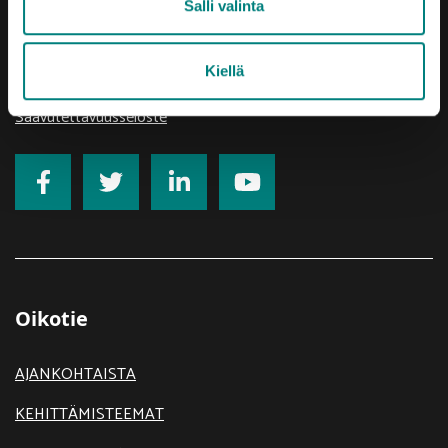
Salli valinta
etunimi.sukunimi@prizz.fi
Kiellä
Rekisteriseloste
Saavutettavuusseloste
Oikotie
AJANKOHTAISTA
KEHITTÄMISTEEMAT