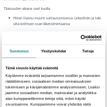
Tilaisuuden aikana saat kuulla:
Miten Hannu muutti suhtautumisensa LinkedIniin ja teki
siitä kriittisen osan liiketoimintaansa
Konkreettisia vinkkejä ja oivalluksia, jotka auttavat sinua
hyödyntämään LinkedIniä myyntiin ja verkostoitumiseen
Inspiroivan tarinan, joka motivoi sinua ottamaan
Suostumus
Yksityiskohdat
Tietoja
LinkedInistä kaiken irti, olitpa vasta-alkaja tai kokenut
käyttäjä
Tämä sivusto käyttää evästeitä
Tapahtuma on suunnattu kaikille, jotka haluavat ymmärtää
LinkedInin todellisen potentiaalin ja motivoitua sen
Käytämme evästeitä tarjoamamme sisällön ja mainosten
hyödyntämiseen omassa työssään.
räätälöimiseen, sosiaalisen median ominaisuuksien
tukemiseen ja kävijämäärämme analysoimiseen. Lisäksi
jaamme sosiaalisen median, mainosalan ja analytiikka-
alan kumppaneillemme tietoja siitä, miten käytät
Tervetuloa mukaan oppimaan ja kehittymään!
sivustoamme. Kumppanimme voivat yhdistää näitä