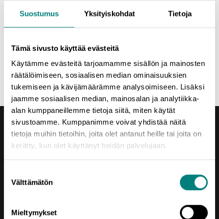
Ilmoittaudu mukaan tästä
Suostumus
Yksityiskohdat
Tietoja
Verkkoseminaariin osallistuminen on maksutonta. Sarja on
osa Satakunnan maaseutuinnovaatioista uutta liiketoimintaa -
Tämä sivusto käyttää evästeitä
hanketta, jota rahoittavat Satakunnan ELY-keskus (Euroopan
maaseudun kehittämisen maatalousrahasto) sekä alueen
Käytämme evästeitä tarjoamamme sisällön ja mainosten
kunnat.
räätälöimiseen, sosiaalisen median ominaisuuksien
tukemiseen ja kävijämäärämme analysoimiseen. Lisäksi
jaamme sosiaalisen median, mainosalan ja analytiikka-
alan kumppaneillemme tietoja siitä, miten käytät
sivustoamme. Kumppanimme voivat yhdistää näitä
tietoja muihin tietoihin, joita olet antanut heille tai joita on
kerätty, kun olet käyttänyt heidän palvelujaan.
Suostumuksen
Yhteystiedot
Välttämätön
valinta
Porin Leijona
Yrjönkatu 6
Mieltymykset
28100 Pori