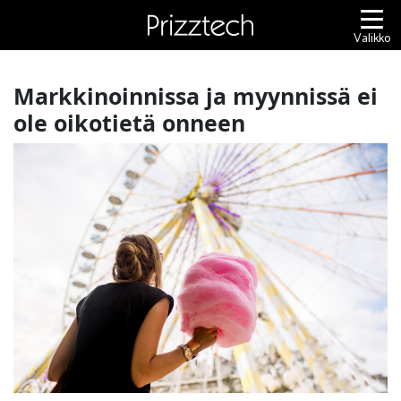
Siirry
sisältöön
Valikko
Markkinoinnissa ja myynnissä ei
ole oikotietä onneen