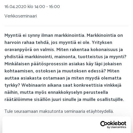
16.04.2020 klo 14:00 - 16:00
Verkkoseminaari
Myyntiä ei synny ilman markkinointia. Markkinointia on
harvoin rahaa tehdä, jos myyntiä ei ole. Yrityksen
oravanpyörä on valmis. Miten rakentaa kokonaisuus ja
yhdistää markkinointi, mainonta, tuotteistus ja myynti?
Minkälaisen päätösprosessin asiakas käy läpi jokaisen
kohtaamisen, ostoksen ja muutoksen edessä? Miten
auttaa asiakasta ostamaan ja miten myydä olematta
tyrkky? Webinaarin aikana saat konkreettisia vinkkejä
näihin, mutta myös ennakkokyselyn perusteella
räätälöimme sisällön juuri sinulle ja muille osallistujille.
Tule seuraamaan maksutonta seminaaria etäyhteydellä.
Lähetämme sinulle linkin sähköpostitse. Halutessasi saat myös
tallennelinkin, josta voi katsoa seminaarin myöhemmin.