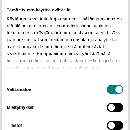
mukaan!
Tämä sivusto käyttää evästeitä
* * * *
Käytämme evästeitä tarjoamamme sisällön ja mainosten
Yrittäjyysinfot teemoittain:
räätälöimiseen, sosiaalisen median ominaisuuksien
tukemiseen ja kävijämäärämme analysoimiseen. Lisäksi
-
Minustako yrittäjä? -infot
| Yleiskatsaus yrittäjyyteen ja
jaamme sosiaalisen median, mainosalan ja analytiikka-
starttirahan hakemiseen sekä tietoa maksuttomista
alan kumppaneillemme tietoja siitä, miten käytät
neuvontapalveluista Satakunnassa (infot järjestetään
sivustoamme. Kumppanimme voivat yhdistää näitä
webinaareina ja iltainfoina eri paikkakunnilla Satakunnassa)
tietoja muihin tietoihin, joita olet antanut heille tai joita on
-
Mistä idea yrittäjyyteen?
| Liikeidean keksiminen, yrittäjäksi
kerätty, kun olet käyttänyt heidän palvelujaan.
yritysoston kautta, jne. (webinaari)
-
Liikeidea 1/2: Ideasta liikeideaksi
| Ohjausta liikeidean
Suostumuksen
kehittämiseen ja testaamiseen (webinaari)
Välttämätön
valinta
-
Liikeidea 2/2: Liikeideasta suunnitelmaksi
| Mitä kaikkea
liiketoimintasuunnitelman työstämisessä tulee huomioida
(webinaari)
Mieltymykset
-
Sivutoiminen yrittäjyys & kevytyrittäjyys
| Käytännön tietoa
sivutoimisesta yrittäjyydestä ja kevytyrittäjyydestä (webinaari)
Tilastot