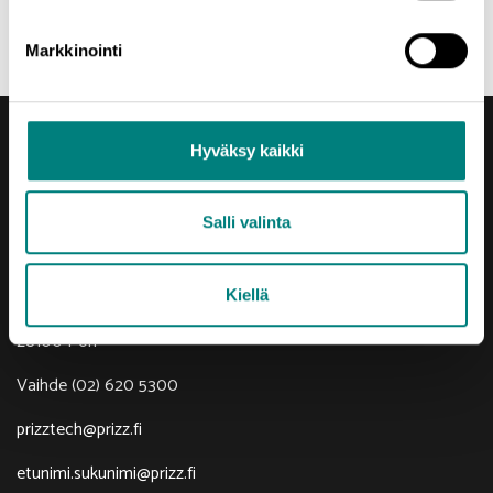
Jaa uutinen
Markkinointi
Hyväksy kaikki
Salli valinta
Yhteystiedot
Porin Leijona
Kiellä
Yrjönkatu 6
28100 Pori
Vaihde (02) 620 5300
prizztech@prizz.fi
etunimi.sukunimi@prizz.fi