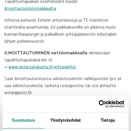
Tapahtumapaikan osoitetiedot löydät
ilmoittautumislomakkeelta
.
Infoissa puhuvat Enterin yritysneuvoja ja TE-toimiston
starttiraha-asiantuntija. Eri paikkakunnilla on yleensä myös
kunnan/kaupungin ja paikallisen yrittäjäjärjestön edustajien
lyhyet puheenvuorot.
ILMOITTAUTUMINEN nettilomakkeella
viimeistään
tapahtumapäivänä klo 12:
>>
www.entersatakunta.fi/yrittajainfot
Saat ilmoittautumisesta vahvistusviestin sähköpostiisi (jos et
saa vahvistusviestiä, tarkista roskapostisi, tai ota yhteyttä
enter@prizz.fi).
TM
Maksuttomat infot järjestää
Uusyrityskeskus Enter
Satakunta
yhteistyössä Prizztech Oy:n, Satakunnan Yrittäjien,
Satakunnan TE-toimiston sekä satakuntalaisten kuntien ja
Suostumus
Yksityiskohdat
Tietoja
kaupunkien kanssa. Infot ovat maksuttomia - Tervetuloa