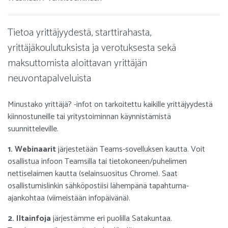
Tietoa yrittäjyydestä, starttirahasta,
yrittäjäkoulutuksista ja verotuksesta sekä
maksuttomista aloittavan yrittäjän
neuvontapalveluista
Minustako yrittäjä? -infot on tarkoitettu kaikille yrittäjyydestä
kiinnostuneille tai yritystoiminnan käynnistämistä
suunnitteleville.
1. Webinaarit
järjestetään Teams-sovelluksen kautta. Voit
osallistua infoon Teamsilla tai tietokoneen/puhelimen
nettiselaimen kautta (selainsuositus Chrome). Saat
osallistumislinkin sähköpostiisi lähempänä tapahtuma-
ajankohtaa (viimeistään infopäivänä).
2. Iltainfoja
järjestämme eri puolilla Satakuntaa.