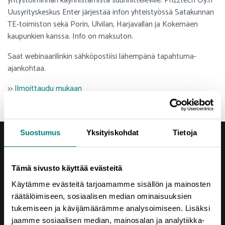
yritystoiminnan käynnistämistä suunnitteleville. Prizztech Oy:n
Uusyrityskeskus Enter järjestää infon yhteistyössä Satakunnan
TE-toimiston sekä Porin, Ulvilan, Harjavallan ja Kokemäen
kaupunkien kanssa. Info on maksuton.
Saat webinaarilinkin sähköpostiisi lähempänä tapahtuma-
ajankohtaa.
>>
Ilmoittaudu mukaan
Suostumus
Yksityiskohdat
Tietoja
Tämä sivusto käyttää evästeitä
Käytämme evästeitä tarjoamamme sisällön ja mainosten
Yhteystiedot
räätälöimiseen, sosiaalisen median ominaisuuksien
Porin Leijona
tukemiseen ja kävijämäärämme analysoimiseen. Lisäksi
Yrjönkatu 6
jaamme sosiaalisen median, mainosalan ja analytiikka-