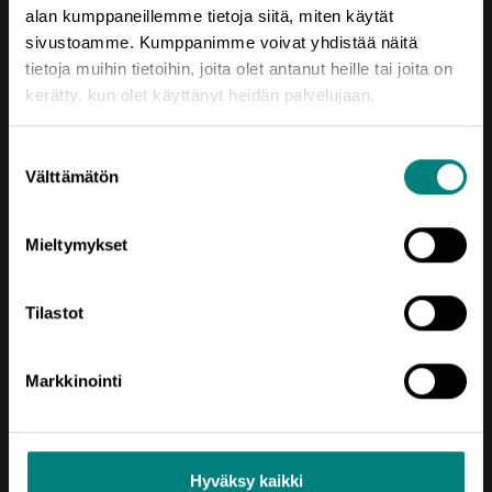
28100 Pori
alan kumppaneillemme tietoja siitä, miten käytät
sivustoamme. Kumppanimme voivat yhdistää näitä
Vaihde (02) 620 5300
tietoja muihin tietoihin, joita olet antanut heille tai joita on
kerätty, kun olet käyttänyt heidän palvelujaan.
prizztech@prizz.fi
etunimi.sukunimi@prizz.fi
Suostumuksen
Välttämätön
valinta
Rekisteriseloste
Saavutettavuusseloste
Mieltymykset
Tilastot
Markkinointi
Oikotie
Hyväksy kaikki