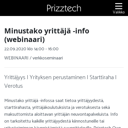
Siirry
sisältöön
Valikko
Minustako yrittäjä -info
(webinaari)
22.09.2020 klo 14:00 - 16:00
WEBINAARI / verkkoseminaari
Yrittäjyys | Yrityksen perustaminen | Starttiraha |
Verotus
Minustako yrittäjä -infossa saat tietoa yrittäjyydestä,
starttirahasta, yrittäjäkoulutuksista ja verotuksesta sekä
maksuttomista aloittavan yrittäjän neuvontapalveluista. Info
on tarkoitettu kaikille yrittäjyydestä kiinnostuneille tai