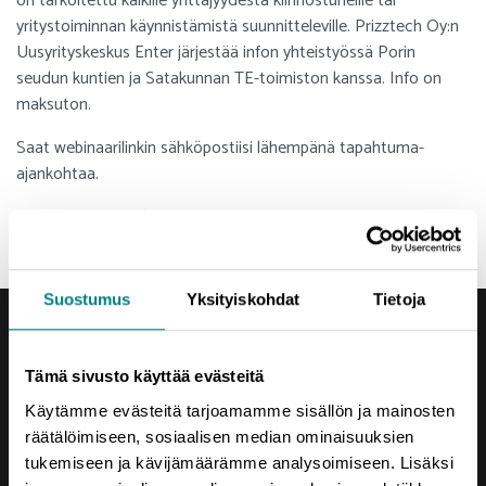
on tarkoitettu kaikille yrittäjyydestä kiinnostuneille tai
yritystoiminnan käynnistämistä suunnitteleville. Prizztech Oy:n
Uusyrityskeskus Enter järjestää infon yhteistyössä Porin
seudun kuntien ja Satakunnan TE-toimiston kanssa. Info on
maksuton.
Saat webinaarilinkin sähköpostiisi lähempänä tapahtuma-
ajankohtaa.
>>
Ilmoittaudu mukaan
Suostumus
Yksityiskohdat
Tietoja
Tämä sivusto käyttää evästeitä
Käytämme evästeitä tarjoamamme sisällön ja mainosten
räätälöimiseen, sosiaalisen median ominaisuuksien
Yhteystiedot
tukemiseen ja kävijämäärämme analysoimiseen. Lisäksi
Porin Leijona