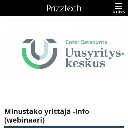
Siirry
sisältöön
Valikko
Minustako yrittäjä -info
(webinaari)