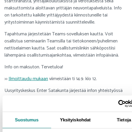
starttirahasta, yrittäjäkoulutuksista ja verotuksesta sekä
maksuttomista aloittavan yrittäjän neuvontapalveluista. Info
on tarkoitettu kaikille yrittäjyydestä kiinnostuneille tai
yritystoiminnan käynnistämistä suunnitteleville.
Tapahtuma järjestetään Teams-sovelluksen kautta. Voit
osallistua seminaariin Teamsilla tai tietokoneen/puhelimen
nettiselaimen kautta. Saat osallistumislinkin sähköpostiisi
lähempänä osallistumisajankohtaa, viimeistään infopäivänä.
Info on maksuton. Tervetuloa!
>>
Ilmoittaudu mukaan
viimeistään ti 14.9. klo 12.
Uusyrityskeskus Enter Satakunta järjestää infon yhteistyössä
Prizztech Oy:n, Satakunnan Yrittäjien, Satakunnan TE-
toimiston sekä satakuntalaisten kuntien ja kaupunkien kanssa.
Enter tarjoaa maksutonta yrityksen perustamisneuvontaa
Suostumus
Yksityiskohdat
Tietoja
henkilöille, joiden asuinkunta tai uuden yrityksen suunniteltu
sijaintikunta kuuluvat Enterin palvelualueeseen (Eurajoki,