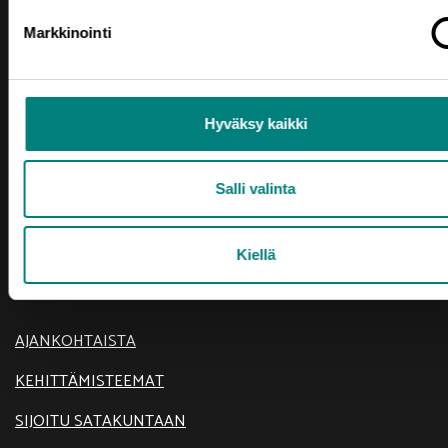
etunimi.sukunimi@prizz.fi
Markkinointi
Rekisteriseloste
Saavutettavuusseloste
Hyväksy kaikki
Salli valinta
Kiellä
Oikotie
AJANKOHTAISTA
KEHITTÄMISTEEMAT
SIJOITU SATAKUNTAAN