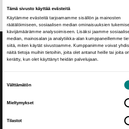
Harjavalta, Huittinen, Karvia, Kokemäki, Merikarvia, Nakkila,
Tämä sivusto käyttää evästeitä
Pomarkku, Pori, Siikainen ja Ulvila).
Käytämme evästeitä tarjoamamme sisällön ja mainosten
räätälöimiseen, sosiaalisen median ominaisuuksien tukemise
kävijämäärämme analysoimiseen. Lisäksi jaamme sosiaalis
median, mainosalan ja analytiikka-alan kumppaneillemme tie
siitä, miten käytät sivustoamme. Kumppanimme voivat yhdis
näitä tietoja muihin tietoihin, joita olet antanut heille tai joita o
kerätty, kun olet käyttänyt heidän palvelujaan.
Yhteystiedot
Suostumuksen
Porin Leijona
Välttämätön
valinta
Yrjönkatu 6
28100 Pori
Mieltymykset
Vaihde (02) 620 5300
prizztech@prizz.fi
Tilastot