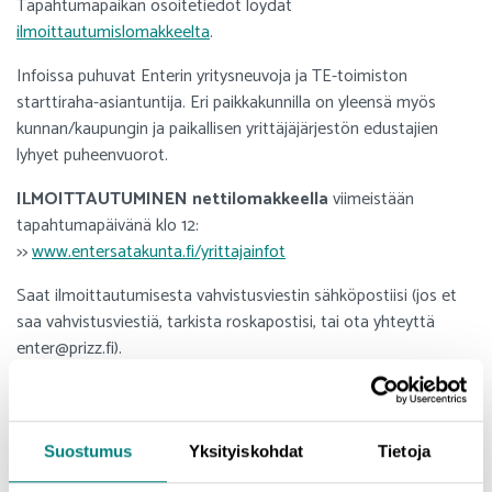
Tapahtumapaikan osoitetiedot löydät
ilmoittautumislomakkeelta
.
Infoissa puhuvat Enterin yritysneuvoja ja TE-toimiston
starttiraha-asiantuntija. Eri paikkakunnilla on yleensä myös
kunnan/kaupungin ja paikallisen yrittäjäjärjestön edustajien
lyhyet puheenvuorot.
ILMOITTAUTUMINEN nettilomakkeella
viimeistään
tapahtumapäivänä klo 12:
>>
www.entersatakunta.fi/yrittajainfot
Saat ilmoittautumisesta vahvistusviestin sähköpostiisi (jos et
saa vahvistusviestiä, tarkista roskapostisi, tai ota yhteyttä
enter@prizz.fi).
TM
Maksuttomat infot järjestää
Uusyrityskeskus Enter
Satakunta
yhteistyössä Prizztech Oy:n, Satakunnan Yrittäjien,
Satakunnan TE-toimiston sekä satakuntalaisten kuntien ja
Suostumus
Yksityiskohdat
Tietoja
kaupunkien kanssa. Infot ovat maksuttomia - Tervetuloa