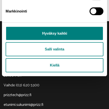
Jaa uutinen
Markkinointi
Hyväksy kaikki
Salli valinta
Yhteystiedot
Porin Leijona
Kiellä
Yrjönkatu 6
28100 Pori
Vaihde (02) 620 5300
prizztech@prizz.fi
etunimi.sukunimi@prizz.fi