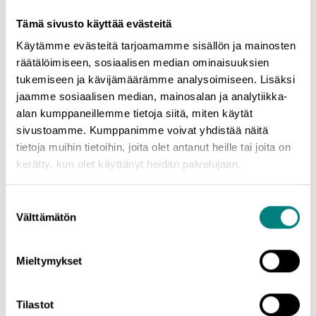
mukaan!
Tämä sivusto käyttää evästeitä
* * * *
Käytämme evästeitä tarjoamamme sisällön ja mainosten
Yrittäjyysinfot teemoittain:
räätälöimiseen, sosiaalisen median ominaisuuksien
tukemiseen ja kävijämäärämme analysoimiseen. Lisäksi
-
Minustako yrittäjä? -infot
| Yleiskatsaus yrittäjyyteen ja
jaamme sosiaalisen median, mainosalan ja analytiikka-
starttirahan hakemiseen sekä tietoa maksuttomista
alan kumppaneillemme tietoja siitä, miten käytät
neuvontapalveluista Satakunnassa (infot järjestetään
sivustoamme. Kumppanimme voivat yhdistää näitä
webinaareina ja iltainfoina eri paikkakunnilla Satakunnassa)
tietoja muihin tietoihin, joita olet antanut heille tai joita on
-
Mistä idea yrittäjyyteen?
| Liikeidean keksiminen, yrittäjäksi
kerätty, kun olet käyttänyt heidän palvelujaan.
yritysoston kautta, jne. (webinaari)
-
Liikeidea 1/2: Ideasta liikeideaksi
| Ohjausta liikeidean
Suostumuksen
kehittämiseen ja testaamiseen (webinaari)
Välttämätön
valinta
-
Liikeidea 2/2: Liikeideasta suunnitelmaksi
| Mitä kaikkea
liiketoimintasuunnitelman työstämisessä tulee huomioida
(webinaari)
Mieltymykset
-
Sivutoiminen yrittäjyys & kevytyrittäjyys
| Käytännön tietoa
sivutoimisesta yrittäjyydestä ja kevytyrittäjyydestä (webinaari)
Tilastot