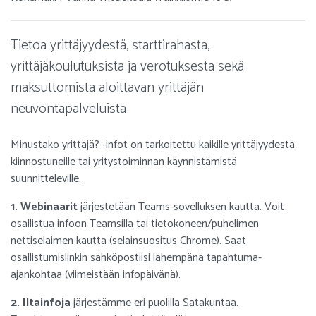
Tietoa yrittäjyydestä, starttirahasta,
yrittäjäkoulutuksista ja verotuksesta sekä
maksuttomista aloittavan yrittäjän
neuvontapalveluista
Minustako yrittäjä? -infot on tarkoitettu kaikille yrittäjyydestä
kiinnostuneille tai yritystoiminnan käynnistämistä
suunnitteleville.
1. Webinaarit
järjestetään Teams-sovelluksen kautta. Voit
osallistua infoon Teamsilla tai tietokoneen/puhelimen
nettiselaimen kautta (selainsuositus Chrome). Saat
osallistumislinkin sähköpostiisi lähempänä tapahtuma-
ajankohtaa (viimeistään infopäivänä).
2. Iltainfoja
järjestämme eri puolilla Satakuntaa.