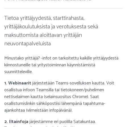
Tietoa yrittäjyydestä, starttirahasta,
yrittäjäkoulutuksista ja verotuksesta sekä
maksuttomista aloittavan yrittäjän
neuvontapalveluista
Minustako yrittäjä? -infot on tarkoitettu kaikille yrittäjyydestä
kiinnostuneille tai yritystoiminnan käynnistämistä
suunnitteleville.
1. Webinaarit
järjestetään Teams-sovelluksen kautta. Voit
osallistua infoon Teamsilla tai tietokoneen/puhelimen
nettiselaimen kautta (selainsuositus Chrome). Saat
osallistumislinkin sähköpostiisi lähempänä tapahtuma-
ajankohtaa (viimeistään infopäivänä).
2. Iltainfoja
järjestämme eri puolilla Satakuntaa.