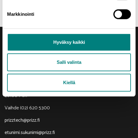
Jaa uutinen
Markkinointi
Hyväksy kaikki
Salli valinta
Yhteystiedot
Porin Leijona
Kiellä
Yrjönkatu 6
28100 Pori
Vaihde (02) 620 5300
prizztech@prizz.fi
etunimi.sukunimi@prizz.fi