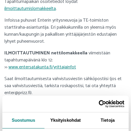
Tapahtumapaikan osoitetiedot löydät
ilmoittautumislomakkeelta
.
Infoissa puhuvat Enterin yritysneuvoja ja TE-toimiston
starttiraha-asiantuntija. Eri paikkakunnilla on yleensä myös
kunnan/kaupungin ja paikallisen yrittäjäjärjestön edustajien
lyhyet puheenvuorot.
ILMOITTAUTUMINEN nettilomakkeella
viimeistään
tapahtumapäivänä klo 12:
>>
www.entersatakunta.fi/yrittajainfot
Saat ilmoittautumisesta vahvistusviestin sähköpostiisi (jos et
saa vahvistusviestiä, tarkista roskapostisi, tai ota yhteyttä
enter@prizz.fi).
TM
Maksuttomat infot järjestää
Uusyrityskeskus Enter
Satakunta
yhteistyössä Prizztech Oy:n, Satakunnan Yrittäjien,
Satakunnan TE-toimiston sekä satakuntalaisten kuntien ja
Suostumus
Yksityiskohdat
Tietoja
kaupunkien kanssa. Infot ovat maksuttomia - Tervetuloa