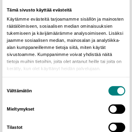
mukaan!
Tämä sivusto käyttää evästeitä
* * * *
Käytämme evästeitä tarjoamamme sisällön ja mainosten
Yrittäjyysinfot teemoittain:
räätälöimiseen, sosiaalisen median ominaisuuksien
tukemiseen ja kävijämäärämme analysoimiseen. Lisäksi
-
Minustako yrittäjä? -infot
| Yleiskatsaus yrittäjyyteen ja
jaamme sosiaalisen median, mainosalan ja analytiikka-
starttirahan hakemiseen sekä tietoa maksuttomista
alan kumppaneillemme tietoja siitä, miten käytät
neuvontapalveluista Satakunnassa (infot järjestetään
sivustoamme. Kumppanimme voivat yhdistää näitä
webinaareina ja iltainfoina eri paikkakunnilla Satakunnassa)
tietoja muihin tietoihin, joita olet antanut heille tai joita on
-
Mistä idea yrittäjyyteen?
| Liikeidean keksiminen, yrittäjäksi
kerätty, kun olet käyttänyt heidän palvelujaan.
yritysoston kautta, jne. (webinaari)
-
Liikeidea 1/2: Ideasta liikeideaksi
| Ohjausta liikeidean
Suostumuksen
kehittämiseen ja testaamiseen (webinaari)
Välttämätön
valinta
-
Liikeidea 2/2: Liikeideasta suunnitelmaksi
| Mitä kaikkea
liiketoimintasuunnitelman työstämisessä tulee huomioida
(webinaari)
Mieltymykset
-
Sivutoiminen yrittäjyys & kevytyrittäjyys
| Käytännön tietoa
sivutoimisesta yrittäjyydestä ja kevytyrittäjyydestä (webinaari)
Tilastot