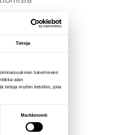
uttomista
an käynnistämistä
Tietoja
tokoneen/puhelimen
ä tapahtuma-ajankohtaa
 ominaisuuksien tukemiseen
tiikka-alan
ttautumislomakkeelta
.
ietoja muihin tietoihin, joita
lla on yleensä myös
Markkinointi