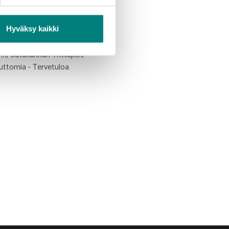
apostisi, tai ota yhteyttä
Hyväksy kaikki
:n, Satakunnan Yrittäjien,
uttomia - Tervetuloa