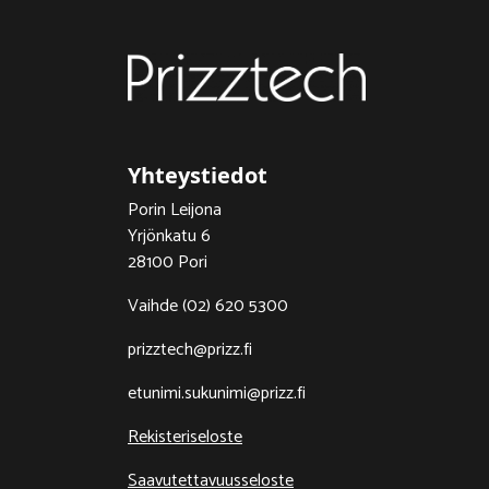
Yhteystiedot
Porin Leijona
Yrjönkatu 6
28100 Pori
Vaihde (02) 620 5300
prizztech@prizz.fi
etunimi.sukunimi@prizz.fi
Rekisteriseloste
Saavutettavuusseloste