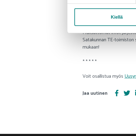
Saat ilmoittautumisesta vah
enter@prizz.fi).
Kiellä
Maksuttomat infot järjest
Satakunnan TE-toimiston s
mukaan!
* * * * *
Voit osallistua myös
Uusyr
Jaa uutinen