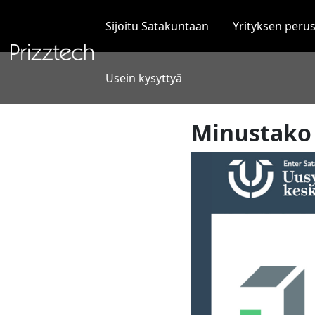
Siirry
sisältöön
Sijoitu Satakuntaan
Yrityksen peru
Usein kysyttyä
Minustako 