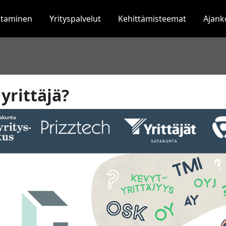
staminen
Yrityspalvelut
Kehittämisteemat
Ajank
yrittäjä?