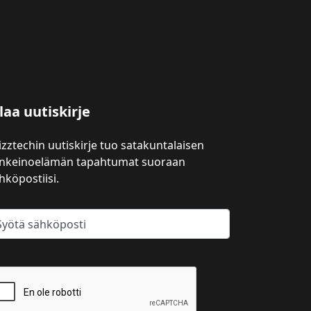
laa uutiskirje
izztechin uutiskirje tuo satakuntalaisen
inkeinoelämän tapahtumat suoraan
hköpostiisi.