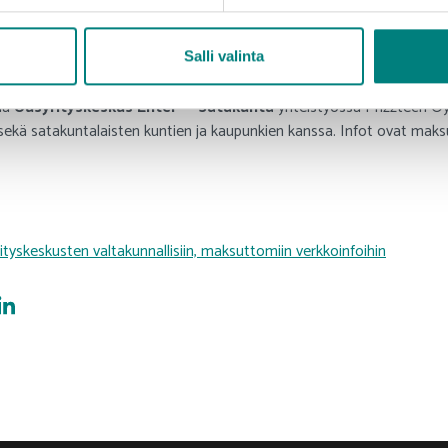
vistusviestin sähköpostiisi (jos et saa vahvistusviestiä, tarkista rosk
Salli valinta
TM
ää
Uusyrityskeskus Enter
Satakunta
yhteistyössä Prizztech Oy
ekä satakuntalaisten kuntien ja kaupunkien kanssa. Infot ovat maks
ityskeskusten valtakunnallisiin, maksuttomiin verkkoinfoihin