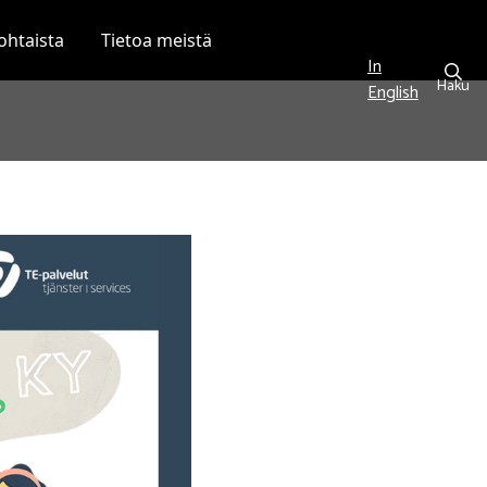
ohtaista
Tietoa meistä
In
Haku
English