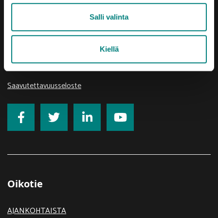
Vaihde (02) 620 5300
Salli valinta
prizztech@prizz.fi
etunimi.sukunimi@prizz.fi
Kiellä
Rekisteriseloste
Saavutettavuusseloste
Oikotie
AJANKOHTAISTA