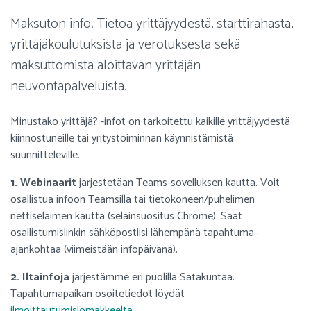
Maksuton info. Tietoa yrittäjyydestä, starttirahasta,
yrittäjäkoulutuksista ja verotuksesta sekä
maksuttomista aloittavan yrittäjän
neuvontapalveluista.
Minustako yrittäjä? -infot on tarkoitettu kaikille yrittäjyydestä
kiinnostuneille tai yritystoiminnan käynnistämistä
suunnitteleville.
1. Webinaarit
järjestetään Teams-sovelluksen kautta. Voit
osallistua infoon Teamsilla tai tietokoneen/puhelimen
nettiselaimen kautta (selainsuositus Chrome). Saat
osallistumislinkin sähköpostiisi lähempänä tapahtuma-
ajankohtaa (viimeistään infopäivänä).
2. Iltainfoja
järjestämme eri puolilla Satakuntaa.
Tapahtumapaikan osoitetiedot löydät
ilmoittautumislomakkeelta
.