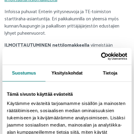
Infoissa puhuvat Enterin yritysneuvoja ja TE-toimiston
starttiraha-asiantuntija. Eri paikkakunnilla on yleensä myös
kunnan/kaupungin ja paikallisen yrittäjäjärjestön edustajien
lyhyet puheenvuorot.
ILMOITTAUTUMINEN nettilomakkeella
viimeistään
tapahtumapäivänä klo 12:
>>
www.entersatakunta.fi/yrittajainfot
Saat ilmoittautumisesta vahvistusviestin sähköpostiisi (jos et
Suostumus
Yksityiskohdat
Tietoja
saa vahvistusviestiä, tarkista roskapostisi, tai ota yhteyttä
enter@prizz.fi).
Tämä sivusto käyttää evästeitä
TM
Maksuttomat infot järjestää
Uusyrityskeskus Enter
Käytämme evästeitä tarjoamamme sisällön ja mainosten
Satakunta
yhteistyössä Prizztech Oy:n, Satakunnan Yrittäjien,
räätälöimiseen, sosiaalisen median ominaisuuksien
Satakunnan TE-toimiston sekä satakuntalaisten kuntien ja
tukemiseen ja kävijämäärämme analysoimiseen. Lisäksi
kaupunkien kanssa. Infot ovat maksuttomia - Tervetuloa
jaamme sosiaalisen median, mainosalan ja analytiikka-
mukaan!
alan kumppaneillemme tietoja siitä, miten käytät