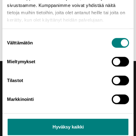
* * * * *
sivustoamme. Kumppanimme voivat yhdistää näitä
tietoja muihin tietoihin, joita olet antanut heille tai joita on
Voit osallistua myös
Uusyrityskeskusten valtakunnallisiin,
kerätty, kun olet käyttänyt heidän palvelujaan.
maksuttomiin verkkoinfoihin
Suostumuksen
Jaa uutinen
Välttämätön
valinta
Mieltymykset
Tilastot
Markkinointi
Yhteystiedot
Porin Leijona
Yrjönkatu 6
Hyväksy kaikki
28100 Pori