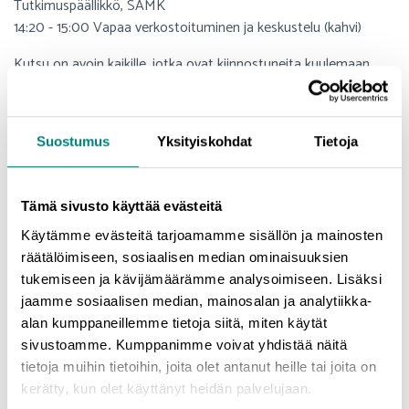
Tutkimuspäällikkö, SAMK
14:20 - 15:00 Vapaa verkostoituminen ja keskustelu (kahvi)
Kutsu on avoin kaikille, jotka ovat kiinnostuneita kuulemaan
uusimmista innovaatioista ja palveluista sekä tutustumaan
Robocoast EDIH:n testiympäristöihin. Tämä on ainutlaatuinen
tilaisuus nähdä teknologian kehitystä ja oppia, miten nämä
Suostumus
Yksityiskohdat
Tietoja
innovaatiot voivat muuttaa maailmaa.
Tervetuloa mukaan!
Tämä sivusto käyttää evästeitä
Ilmoittaudu tästä
Käytämme evästeitä tarjoamamme sisällön ja mainosten
räätälöimiseen, sosiaalisen median ominaisuuksien
Sarja on osa Robocoast EDIH -palveluita. Robocoast EDIH:n toimintaa
tukemiseen ja kävijämäärämme analysoimiseen. Lisäksi
osarahoittavat Euroopan unioni, Business Finland ja Robocoast EDIH:n
jaamme sosiaalisen median, mainosalan ja analytiikka-
toteuttajakumppanit. Esitetyt näkemykset ja mielipiteet ovat ainoastaan
alan kumppaneillemme tietoja siitä, miten käytät
tämän tekstin laatijoiden näkemyksiä eivätkä välttämättä vastaa
sivustoamme. Kumppanimme voivat yhdistää näitä
Euroopan unionin tai Euroopan komission kantaa. Euroopan unioni ja
tietoja muihin tietoihin, joita olet antanut heille tai joita on
projektin rahoittajat eivät ole vastuussa niistä.
kerätty, kun olet käyttänyt heidän palvelujaan.