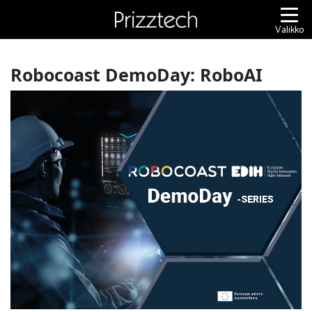
Siirry
sisältöön
Valikko
Robocoast DemoDay: RoboAI