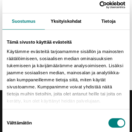
webinaareina ja iltainfoina eri paikkakunnilla Satakunnassa)
-
Mistä idea yrittäjyyteen?
- Liikeidea 1/2:
Ideasta liikeideaksi
| Ohjausta liikeidean
Suostumus
Yksityiskohdat
Tietoja
kehittämiseen ja testaamiseen
- Liikeidea 2/2:
Liikeideasta suunnitelmaksi
| Mitä kaikkea
liiketoimintasuunnitelman työstämisessä tulee huomioida
Tämä sivusto käyttää evästeitä
-
Sivutoiminen yrittäjyys & kevytyrittäjyys
| Käytännön tietoa
Käytämme evästeitä tarjoamamme sisällön ja mainosten
sivutoimisesta yrittäjyydestä ja kevytyrittäjyydestä
räätälöimiseen, sosiaalisen median ominaisuuksien
tukemiseen ja kävijämäärämme analysoimiseen. Lisäksi
Jaa uutinen
jaamme sosiaalisen median, mainosalan ja analytiikka-
alan kumppaneillemme tietoja siitä, miten käytät
sivustoamme. Kumppanimme voivat yhdistää näitä
tietoja muihin tietoihin, joita olet antanut heille tai joita on
kerätty, kun olet käyttänyt heidän palvelujaan.
Suostumuksen
Välttämätön
valinta