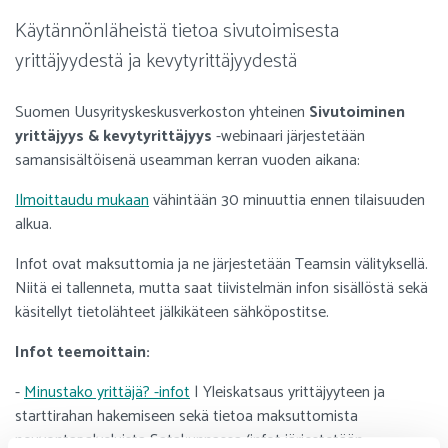
Käytännönläheistä tietoa sivutoimisesta
yrittäjyydestä ja kevytyrittäjyydestä
Suomen Uusyrityskeskusverkoston yhteinen
Sivutoiminen
yrittäjyys & kevytyrittäjyys
-webinaari järjestetään
samansisältöisenä useamman kerran vuoden aikana:
Ilmoittaudu mukaan
vähintään 30 minuuttia ennen tilaisuuden
alkua.
Infot ovat maksuttomia ja ne järjestetään Teamsin välityksellä.
Niitä ei tallenneta, mutta saat tiivistelmän infon sisällöstä sekä
käsitellyt tietolähteet jälkikäteen sähköpostitse.
Infot teemoittain:
-
Minustako yrittäjä? -infot
| Yleiskatsaus yrittäjyyteen ja
starttirahan hakemiseen sekä tietoa maksuttomista
neuvontapalveluista Satakunnassa (infot järjestetään