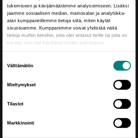
tukemiseen ja kävijämäärämme analysoimiseen. Lisäksi
Yhteystiedot
jaamme sosiaalisen median, mainosalan ja analytiikka-
alan kumppaneillemme tietoja siitä, miten käytät
Porin Leijona
sivustoamme. Kumppanimme voivat yhdistää näitä
Yrjönkatu 6
tietoja muihin tietoihin, joita olet antanut heille tai joita on
28100 Pori
kerätty, kun olet käyttänyt heidän palvelujaan.
Vaihde (02) 620 5300
Suostumuksen
prizztech@prizz.fi
Välttämätön
valinta
etunimi.sukunimi@prizz.fi
Mieltymykset
Rekisteriseloste
Saavutettavuusseloste
Tilastot
Markkinointi