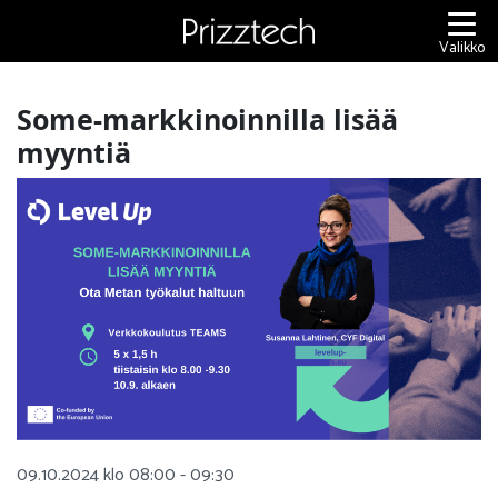
Siirry
sisältöön
Valikko
Some-markkinoinnilla lisää
myyntiä
09.10.2024 klo 08:00 - 09:30