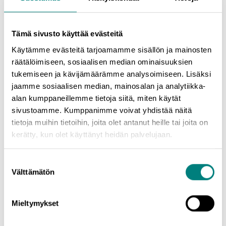
Koulutuksen tavoitteet:
Koulutuksen jälkeen osallistujilla on
Tämä sivusto käyttää evästeitä
ymmärrys sosiaalisen median merkityksestä osana yritysten
markkinointistrategiaa. Osallistujat osaavat viedä opitun
Käytämme evästeitä tarjoamamme sisällön ja mainosten
käytäntöön ja luoda yritykselle somestrategian, tehda
räätälöimiseen, sosiaalisen median ominaisuuksien
sisältösuunnitelman sekä rakentaa julkaisukalenterin.
tukemiseen ja kävijämäärämme analysoimiseen. Lisäksi
Koulutuksen avulla osallistujat osaavat tehdä sekä
jaamme sosiaalisen median, mainosalan ja analytiikka-
yksinkertaisia some-mainoksia Meta Business Suitessa että
alan kumppaneillemme tietoja siitä, miten käytät
rakentaa moniulotteisempia mainoskampanjoita Ads
sivustoamme. Kumppanimme voivat yhdistää näitä
Managerissa. Lisäksi osallistujat osaavat lukea Metan tarjoamia
tietoja muihin tietoihin, joita olet antanut heille tai joita on
tärkeimpiä analytiikan lukuja, peilata niitä tavoitteisiin ja
kerätty, kun olet käyttänyt heidän palvelujaan.
kehittää toimintaa.
Suostumuksen
Välttämätön
valinta
Kouluttajana toimii Susanna Lahtinen, CYF Digitalin
toimitusjohtaja ja digitaalisen markkinoinnin asiantuntija.
Mieltymykset
Ilmoittaudu nyt ja ota askel kohti tehokkaampaa some-