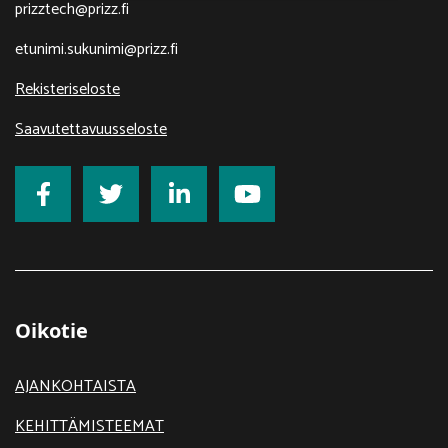
prizztech@prizz.fi
etunimi.sukunimi@prizz.fi
Rekisteriseloste
Saavutettavuusseloste
Oikotie
AJANKOHTAISTA
KEHITTÄMISTEEMAT