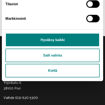
mainontaa!
Tilastot
Markkinointi
Hyväksy kaikki
Salli valinta
Yhteystiedot
Kiellä
Porin Leijona
Yrjönkatu 6
28100 Pori
Vaihde (02) 620 5300