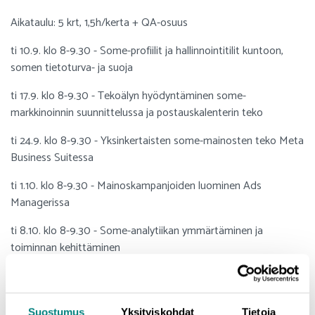
Aikataulu: 5 krt, 1,5h/kerta + QA-osuus
ti 10.9. klo 8-9.30 - Some-profiilit ja hallinnointitilit kuntoon,
somen tietoturva- ja suoja
ti 17.9. klo 8-9.30 - Tekoälyn hyödyntäminen some-
markkinoinnin suunnittelussa ja postauskalenterin teko
ti 24.9. klo 8-9.30 - Yksinkertaisten some-mainosten teko Meta
Business Suitessa
ti 1.10. klo 8-9.30 - Mainoskampanjoiden luominen Ads
Managerissa
ti 8.10. klo 8-9.30 - Some-analytiikan ymmärtäminen ja
toiminnan kehittäminen
ke 9.10. klo 8-9.30 - QA - kurssitehtävien läpikäyntiä
yhdessä osallistujien kanssa
Suostumus
Yksityiskohdat
Tietoja