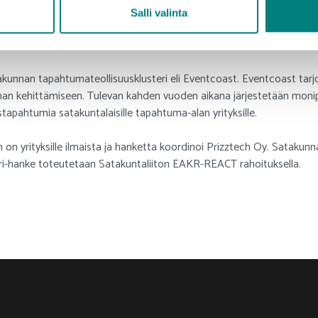
an kaikille ilmoittautuneille edellisenä päivänä.
Salli valinta
kunnan tapahtumateollisuusklusteri eli Eventcoast. Eventcoast tar
nnan kehittämiseen. Tulevan kahden vuoden aikana järjestetään monipuo
stapahtumia satakuntalaisille tapahtuma-alan yrityksille.
 on yrityksille ilmaista ja hanketta koordinoi Prizztech Oy. Satakunn
ri-hanke toteutetaan Satakuntaliiton EAKR-REACT rahoituksella.