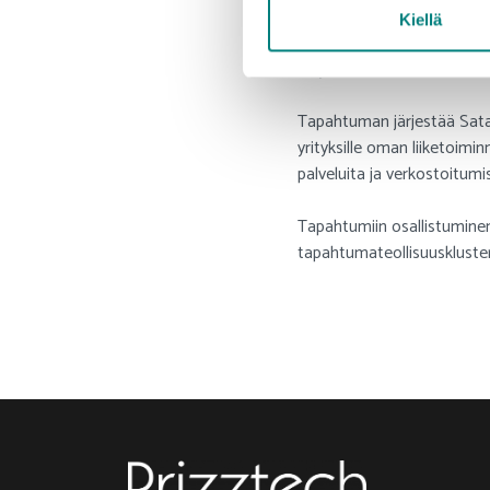
Lähetämme linkin tapahtuma
Kiellä
Tapahtuman järjestää
Tapahtuman järjestää Sata
yrityksille oman liiketoimi
palveluita ja verkostoitumi
Tapahtumiin osallistuminen
tapahtumateollisuuskluste