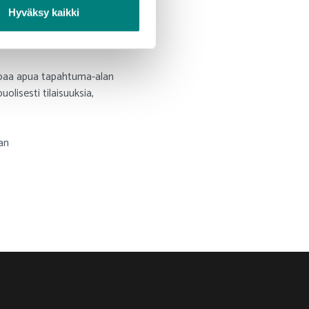
Hyväksy kaikki
joaa apua tapahtuma-alan
lisesti tilaisuuksia,
an