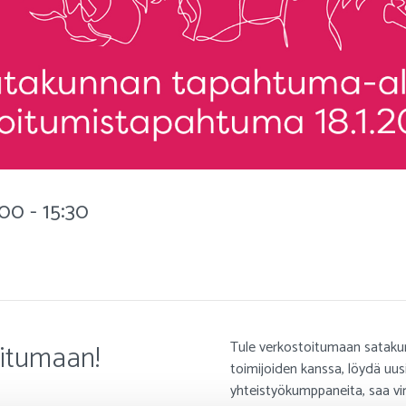
:00 - 15:30
oitumaan!
Tule verkostoitumaan sataku
toimijoiden kanssa, löydä uus
yhteistyökumppaneita, saa vi