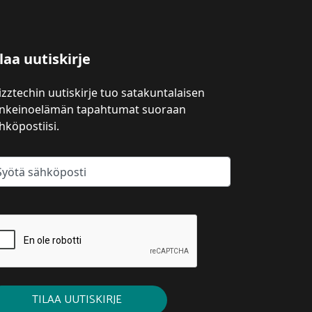
laa uutiskirje
izztechin uutiskirje tuo satakuntalaisen
inkeinoelämän tapahtumat suoraan
hköpostiisi.
TILAA UUTISKIRJE