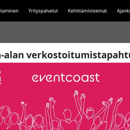
staminen
Yrityspalvelut
Kehittämisteemat
Ajank
-alan verkostoitumistapah