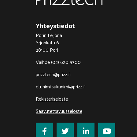
Yhteystiedot
Porin Leijona
Yrjönkatu 6
28100 Pori
Vaihde (02) 620 5300
prizztech@prizz.fi
etunimi.sukunimi@prizz.fi
Rekisteriseloste
Saavutettavuusseloste