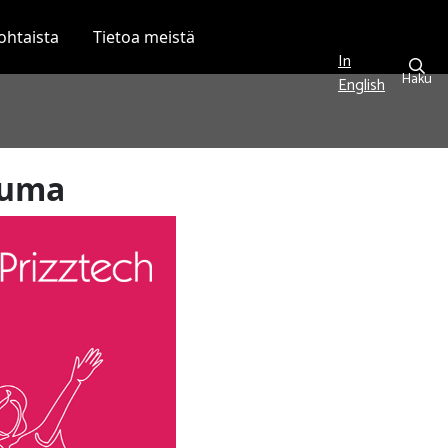
ohtaista
Tietoa meistä
In
Haku
English
tuma