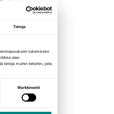
ä! Tapahtuma on
le yrityksille. Tapahtuma
Tietoja
 ominaisuuksien tukemiseen
tiikka-alan
ietoja muihin tietoihin, joita
Markkinointi
yti.in/eventcoast
.