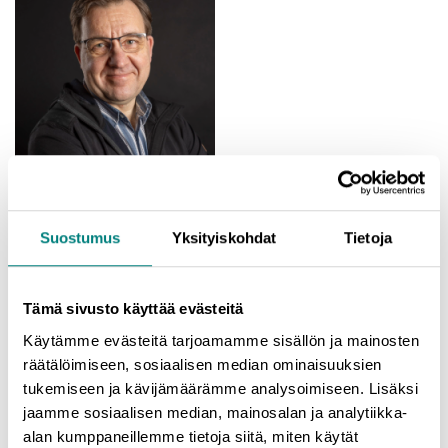
Asiantuntijana Veli-Matti Järveläinen, Senior Advisor
Suostumus
Yksityiskohdat
Tietoja
“Tehdään monimutkaisesta ymmärrettävää — jotta voimme
tehdä parempia yhteisiä päätöksiä.”
Veli-Matti Järveläinen on kokenut IT- ja kyberturva-asiantuntija,
Tämä sivusto käyttää evästeitä
joka toimii sujuvasti liiketoiminnan ja teknologian rajapinnassa.
Käytämme evästeitä tarjoamamme sisällön ja mainosten
Hänen vahvuutensa on kyky selkeyttää monimutkaisia
räätälöimiseen, sosiaalisen median ominaisuuksien
kokonaisuuksia ja tuoda tekniset aiheet ymmärrettäviksi myös
tukemiseen ja kävijämäärämme analysoimiseen. Lisäksi
niille, joille IT ei ole ydinosaamista.
jaamme sosiaalisen median, mainosalan ja analytiikka-
alan kumppaneillemme tietoja siitä, miten käytät
Veli-Matti toimii eräänlaisena “tulkkina” eri maailmojen välillä –