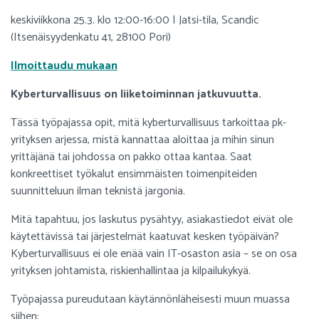
keskiviikkona 25.3. klo 12:00-16:00 | Jatsi-tila, Scandic
(Itsenäisyydenkatu 41, 28100 Pori)
Ilmoittaudu mukaan
Kyberturvallisuus on liiketoiminnan jatkuvuutta.
Tässä työpajassa opit, mitä kyberturvallisuus tarkoittaa pk-
yrityksen arjessa, mistä kannattaa aloittaa ja mihin sinun
yrittäjänä tai johdossa on pakko ottaa kantaa. Saat
konkreettiset työkalut ensimmäisten toimenpiteiden
suunnitteluun ilman teknistä jargonia.
Mitä tapahtuu, jos laskutus pysähtyy, asiakastiedot eivät ole
käytettävissä tai järjestelmät kaatuvat kesken työpäivän?
Kyberturvallisuus ei ole enää vain IT-osaston asia – se on osa
yrityksen johtamista, riskienhallintaa ja kilpailukykyä.
Työpajassa pureudutaan käytännönläheisesti muun muassa
siihen: