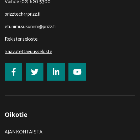
Vaihde (02) 620 5300
prizztech@prizz.fi
etunimi.sukunimi@prizz.fi
Rekisteriseloste
Saavutettavuusseloste
Oikotie
AJANKOHTAISTA