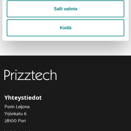
Salli valinta
Tilaisuus on osa Uudistuva yritysturvallisuus -hankkeen
Kiellä
toimintaa, jota toteuttavat Prizztech Oy ja Tampereen
yliopiston Porin yksikkö Euroopan Unionin tuella.
Yhteystiedot
Porin Leijona
Yrjönkatu 6
28100 Pori