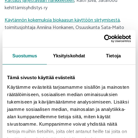
Katsaus järjestävään hankkeeseen
, Katri Juva, Satafood
kehittämisyhdistys ry
Käytännön kokemuksia biokaasun käyttöön siirtymisestä
,
toimitusjohtaja Anniina Honkanen, Osuuskunta Sata-Maito
Suunnitelmissa öljystä biokaasuun siirtyminen – millaisia asioita
pitää huomioida
, energiainsinööri Johanna Malmi ja Juha-Pekka
Kujansuu, Boliden Harjavalta Oy
Suostumus
Yksityiskohdat
Tietoja
Biokaasu teollisuuden polttoaineena
, Dan Strengell, Gasum Oy
Tämä sivusto käyttää evästeitä
Biokaasun tuotannon tulevaisuudennäkymät Suomessa
,
toiminnanjohtaja Anna Virolainen-Hynnä, Suomen biokierto ja
Käytämme evästeitä tarjoamamme sisällön ja mainosten
biokaasu ry
räätälöimiseen, sosiaalisen median ominaisuuksien
tukemiseen ja kävijämäärämme analysoimiseen. Lisäksi
jaamme sosiaalisen median, mainosalan ja analytiikka-
alan kumppaneillemme tietoja siitä, miten käytät
Tilaisuuden järjestää Satakunnan biotalouden vahvistaminen ja
sivustoamme. Kumppanimme voivat yhdistää näitä
varmistaminen (BIOVAHVA) -hanke, jolle Satakuntaliitto on
tietoja muihin tietoihin, joita olet antanut heille tai joita on
myöntänyt rahoitusta Oikeudenmukaisen siirtymän rahastosta