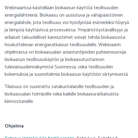
Webinaarissa käsitellään biokaasun käyttöä teollisuuden
energialähteenä. Biokaasu on uusiutuva ja vähäpäästöinen
energialähde, jota teollisuus voi hyödyntää esimerkiksi höyryä
ja lämpöä käyttävissä prosesseissa. Ympäristöystävällisyys ja
erilaiset taloudelliset kannustimet voivat tehdä biokaasusta
houkuttelevan energiaratkaisun teollisuudelle. Webinaarin
ohjelmassa on biokaasualan asiantuntijoiden puheenvuoroja
biokaasun teollisuuskäytön ja biokaasutuotannon
tulevaisuudennäkymistä Suomessa, sekä teollisuuden
kokemuksia ja suunnitelmia biokaasun käyttöön siirtymisestä.
Tilaisuus on suunnattu satakuntalaisille teollisuuden ja
biokaasualan toimijoille sekä kaikille biokaasuratkaisuista
kiinnostuneille
Ohjelma