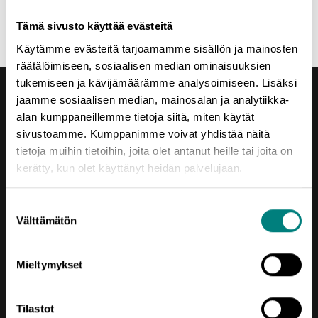
Ilmoittaudu tästä
Tämä sivusto käyttää evästeitä
Käytämme evästeitä tarjoamamme sisällön ja mainosten
räätälöimiseen, sosiaalisen median ominaisuuksien
tukemiseen ja kävijämäärämme analysoimiseen. Lisäksi
jaamme sosiaalisen median, mainosalan ja analytiikka-
alan kumppaneillemme tietoja siitä, miten käytät
sivustoamme. Kumppanimme voivat yhdistää näitä
tietoja muihin tietoihin, joita olet antanut heille tai joita on
Yhteystiedot
kerätty, kun olet käyttänyt heidän palvelujaan.
Porin Leijona
Yrjönkatu 6
Suostumuksen
Välttämätön
28100 Pori
valinta
Vaihde (02) 620 5300
Mieltymykset
prizztech@prizz.fi
etunimi.sukunimi@prizz.fi
Tilastot