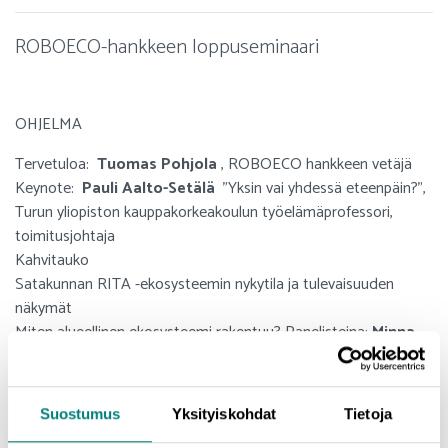
ROBOECO-hankkeen loppuseminaari
OHJELMA
Tervetuloa:
Tuomas Pohjola
, ROBOECO hankkeen vetäjä
Keynote:
Pauli Aalto-Setälä
"Yksin vai yhdessä eteenpäin?",
Turun yliopiston kauppakorkeakoulun työelämäprofessori,
toimitusjohtaja
Kahvitauko
Satakunnan RITA -ekosysteemin nykytila ja tulevaisuuden
näkymät
Miten alueellinen ekosysteemi rakentuu? Panelisteina:
Minna
Nore, Kirsi Liikamaa, Mikko Löfbacka
ja
Veli-Matti Hakala
,
keskustelun vetää
Mikko Puputti
Vapaa sana (kommentit, kysymykset, jatkoajatukset)
Suostumus
Yksityiskohdat
Tietoja
Yhteenveto