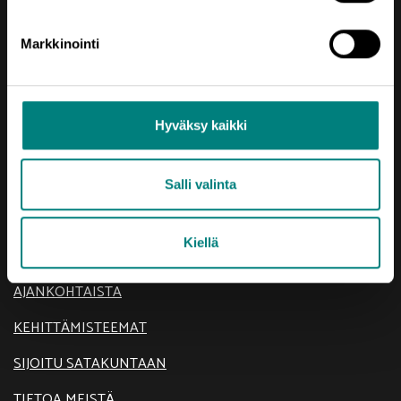
Rekisteriseloste
Markkinointi
Saavutettavuusseloste
Hyväksy kaikki
Salli valinta
Oikotie
Kiellä
AJANKOHTAISTA
KEHITTÄMISTEEMAT
SIJOITU SATAKUNTAAN
TIETOA MEISTÄ