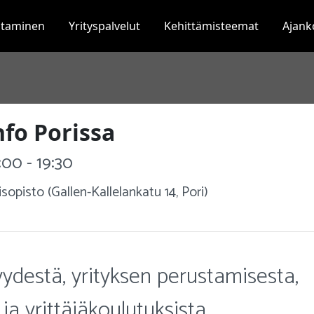
staminen
Yrityspalvelut
Kehittämisteemat
Ajank
nfo Porissa
:00 - 19:30
sopisto (Gallen-Kallelankatu 14, Pori)
yydestä, yrityksen perustamisesta,
 ja yrittäjäkoulutuksista