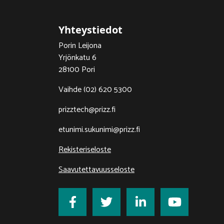
Yhteystiedot
Porin Leijona
Yrjönkatu 6
28100 Pori
Vaihde (02) 620 5300
prizztech@prizz.fi
etunimi.sukunimi@prizz.fi
Rekisteriseloste
Saavutettavuusseloste