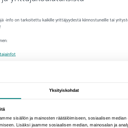
 -info on tarkoitettu kaikille yrittäjyydestä kiinnostuneille tai yrit
!
nen:
tajainfot
kusten valtakunnallisiin, maksuttomiin yrittäjyysinfoihin
.
Yksityiskohdat
itä
mme sisällön ja mainosten räätälöimiseen, sosiaalisen median
iseen. Lisäksi jaamme sosiaalisen median, mainosalan ja analy