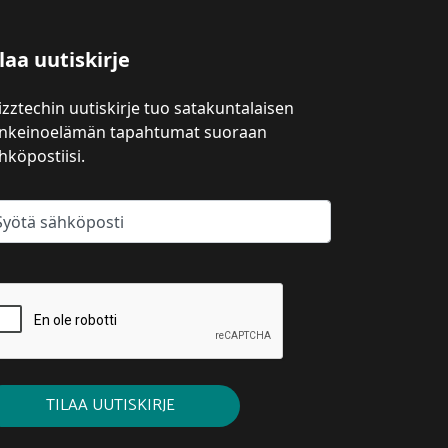
laa uutiskirje
izztechin uutiskirje tuo satakuntalaisen
inkeinoelämän tapahtumat suoraan
hköpostiisi.
TILAA UUTISKIRJE