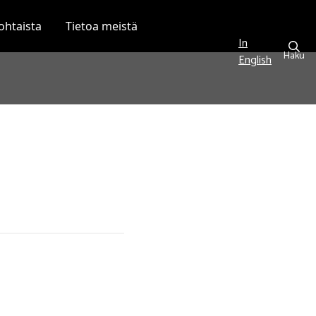
ohtaista
Tietoa meistä
In
Haku
English