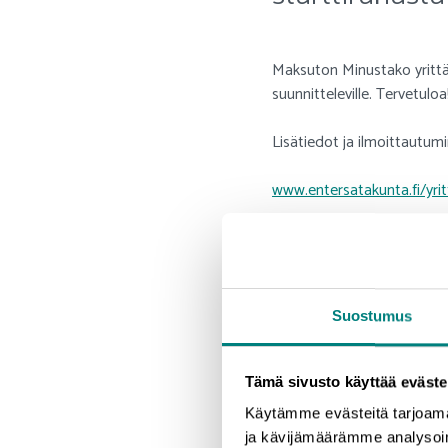
Maksuton Minustako yrittäjä
suunnitteleville. Tervetuloa
Lisätiedot ja ilmoittautumi
www.entersatakunta.fi/yrit
Tutustu myös
Uusyrityskes
Suostumus
Tämä sivusto käyttää eväste
Käytämme evästeitä tarjoama
ja kävijämäärämme analysoim