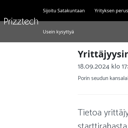
Siirry
sisältöön
Sijoitu Satakuntaan
Yrityksen peru
Usein kysyttyä
Yrittäjyysi
18.09.2024 klo 17
Porin seudun kansalai
Tietoa yrittäj
starttirahasta