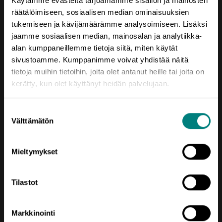
Käytämme evästeitä tarjoamamme sisällön ja mainosten
räätälöimiseen, sosiaalisen median ominaisuuksien
tukemiseen ja kävijämäärämme analysoimiseen. Lisäksi
jaamme sosiaalisen median, mainosalan ja analytiikka-
alan kumppaneillemme tietoja siitä, miten käytät
Yhteystiedot
sivustoamme. Kumppanimme voivat yhdistää näitä
Porin Leijona
tietoja muihin tietoihin, joita olet antanut heille tai joita on
Yrjönkatu 6
kerätty, kun olet käyttänyt heidän palvelujaan.
28100 Pori
Vaihde (02) 620 5300
Suostumuksen
Välttämätön
valinta
prizztech@prizz.fi
etunimi.sukunimi@prizz.fi
Mieltymykset
Rekisteriseloste
Tilastot
Saavutettavuusseloste
Markkinointi