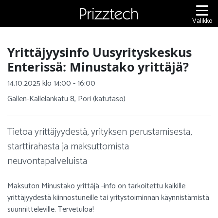
Siirry
sisältöön
Valikko
Yrittäjyysinfo Uusyrityskeskus
Enterissä: Minustako yrittäjä?
14.10.2025 klo 14:00 - 16:00
Gallen-Kallelankatu 8, Pori (katutaso)
Tietoa yrittäjyydestä, yrityksen perustamisesta,
starttirahasta ja maksuttomista
neuvontapalveluista
Maksuton Minustako yrittäjä -info on tarkoitettu kaikille
yrittäjyydestä kiinnostuneille tai yritystoiminnan käynnistämistä
suunnitteleville. Tervetuloa!