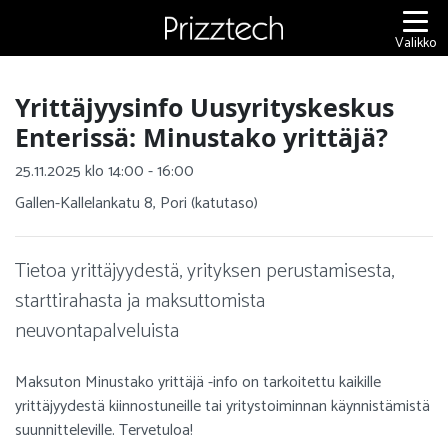
Siirry
sisältöön
Valikko
Yrittäjyysinfo Uusyrityskeskus
Enterissä: Minustako yrittäjä?
25.11.2025 klo 14:00 - 16:00
Gallen-Kallelankatu 8, Pori (katutaso)
Tietoa yrittäjyydestä, yrityksen perustamisesta,
starttirahasta ja maksuttomista
neuvontapalveluista
Maksuton Minustako yrittäjä -info on tarkoitettu kaikille
yrittäjyydestä kiinnostuneille tai yritystoiminnan käynnistämistä
suunnitteleville. Tervetuloa!