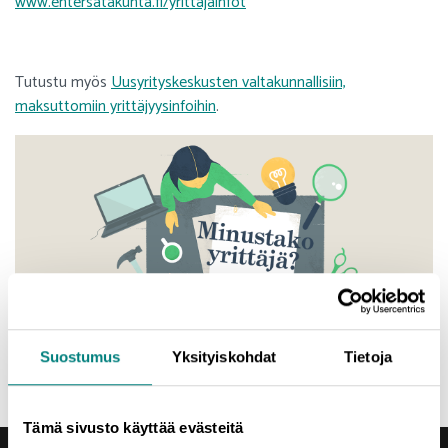
www.entersatakunta.fi/yrittajainfot
Tutustu myös
Uusyrityskeskusten valtakunnallisiin,
maksuttomiin yrittäjyysinfoihin
.
Suostumus
Yksityiskohdat
Tietoja
Tämä sivusto käyttää evästeitä