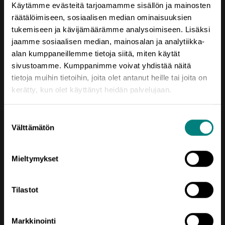
Käytämme evästeitä tarjoamamme sisällön ja mainosten
räätälöimiseen, sosiaalisen median ominaisuuksien
tukemiseen ja kävijämäärämme analysoimiseen. Lisäksi
jaamme sosiaalisen median, mainosalan ja analytiikka-
alan kumppaneillemme tietoja siitä, miten käytät
Yhteystiedot
sivustoamme. Kumppanimme voivat yhdistää näitä
Porin Leijona
tietoja muihin tietoihin, joita olet antanut heille tai joita on
Yrjönkatu 6
kerätty, kun olet käyttänyt heidän palvelujaan.
28100 Pori
Suostumuksen
Vaihde (02) 620 5300
Välttämätön
valinta
prizztech@prizz.fi
Mieltymykset
etunimi.sukunimi@prizz.fi
Rekisteriseloste
Tilastot
Saavutettavuusseloste
Markkinointi