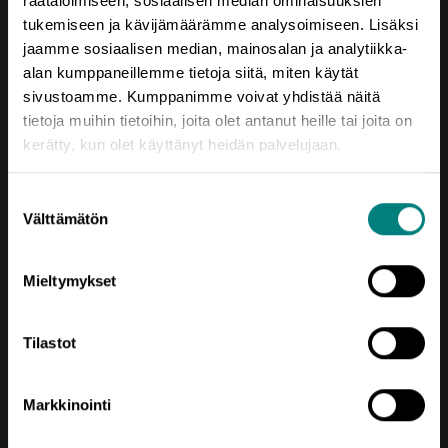
räätälöimiseen, sosiaalisen median ominaisuuksien
tukemiseen ja kävijämäärämme analysoimiseen. Lisäksi
jaamme sosiaalisen median, mainosalan ja analytiikka-
Yhteystiedot
alan kumppaneillemme tietoja siitä, miten käytät
Porin Leijona
sivustoamme. Kumppanimme voivat yhdistää näitä
Yrjönkatu 6
tietoja muihin tietoihin, joita olet antanut heille tai joita on
28100 Pori
kerätty, kun olet käyttänyt heidän palvelujaan.
Vaihde (02) 620 5300
Suostumuksen
prizztech@prizz.fi
Välttämätön
valinta
etunimi.sukunimi@prizz.fi
Mieltymykset
Rekisteriseloste
Saavutettavuusseloste
Tilastot
Markkinointi