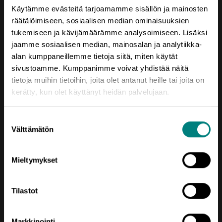
Käytämme evästeitä tarjoamamme sisällön ja mainosten
räätälöimiseen, sosiaalisen median ominaisuuksien
tukemiseen ja kävijämäärämme analysoimiseen. Lisäksi
jaamme sosiaalisen median, mainosalan ja analytiikka-
alan kumppaneillemme tietoja siitä, miten käytät
Yhteystiedot
sivustoamme. Kumppanimme voivat yhdistää näitä
tietoja muihin tietoihin, joita olet antanut heille tai joita on
Porin Leijona
kerätty, kun olet käyttänyt heidän palvelujaan.
Yrjönkatu 6
28100 Pori
Suostumuksen
Vaihde (02) 620 5300
Välttämätön
valinta
prizztech@prizz.fi
Mieltymykset
etunimi.sukunimi@prizz.fi
Rekisteriseloste
Tilastot
Saavutettavuusseloste
Markkinointi